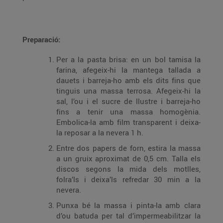
Preparació:
Per a la pasta brisa: en un bol tamisa la
farina, afegeix-hi la mantega tallada a
dauets i barreja-ho amb els dits fins que
tinguis una massa terrosa. Afegeix-hi la
sal, l’ou i el sucre de llustre i barreja-ho
fins a tenir una massa homogènia.
Embolica-la amb film transparent i deixa-
la reposar a la nevera 1 h.
Entre dos papers de forn, estira la massa
a un gruix aproximat de 0,5 cm. Talla els
discos segons la mida dels motlles,
folra’ls i deixa’ls refredar 30 min a la
nevera.
Punxa bé la massa i pinta-la amb clara
d’ou batuda per tal d’impermeabilitzar la