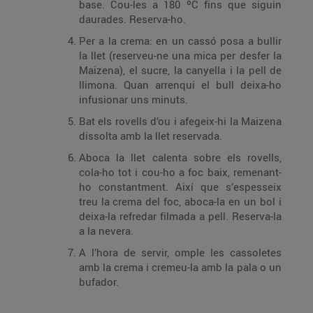
base. Cou-les a 180 ºC fins que siguin
daurades. Reserva-ho.
Per a la crema: en un cassó posa a bullir
la llet (reserveu-ne una mica per desfer la
Maizena), el sucre, la canyella i la pell de
llimona. Quan arrenqui el bull deixa-ho
infusionar uns minuts.
Bat els rovells d’ou i afegeix-hi la Maizena
dissolta amb la llet reservada.
Aboca la llet calenta sobre els rovells,
cola-ho tot i cou-ho a foc baix, remenant-
ho constantment. Així que s’espesseix
treu la crema del foc, aboca-la en un bol i
deixa-la refredar filmada a pell. Reserva-la
a la nevera.
A l’hora de servir, omple les cassoletes
amb la crema i cremeu-la amb la pala o un
bufador.