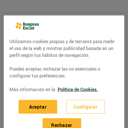
Utilizamos cookies propias y de terceros para medir
el uso de la web y mostrar publicidad basada en un
perfil según tus hábitos de navegación.
Puedes aceptar, rechazar las no esenciales o
configurar tus preferencias.
RECETAS
Más información en la
Política de Cookies.
Cassoletes de crema
catalana
Aceptar
Configurar
07/septiembre/2020
Rechazar