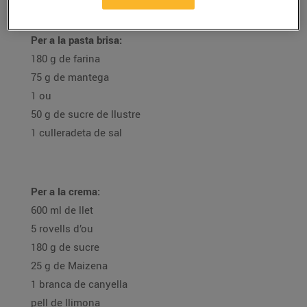
Ingredients:
Per a la pasta brisa:
180 g de farina
75 g de mantega
1 ou
50 g de sucre de llustre
1 culleradeta de sal
Per a la crema:
600 ml de llet
5 rovells d’ou
180 g de sucre
25 g de Maizena
1 branca de canyella
pell de llimona