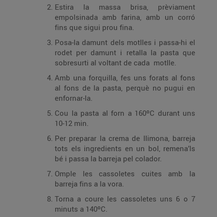
Estira la massa brisa, prèviament
empolsinada amb farina, amb un corró
fins que sigui prou fina.
Posa-la damunt dels motlles i passa-hi el
rodet per damunt i retalla la pasta que
sobresurti al voltant de cada motlle.
Amb una forquilla, fes uns forats al fons
al fons de la pasta, perquè no pugui en
enfornar-la.
Cou la pasta al forn a 160ºC durant uns
10-12 min.
Per preparar la crema de llimona, barreja
tots els ingredients en un bol, remena’ls
bé i passa la barreja pel colador.
Omple les cassoletes cuites amb la
barreja fins a la vora.
Torna a coure les cassoletes uns 6 o 7
minuts a 140ºC.