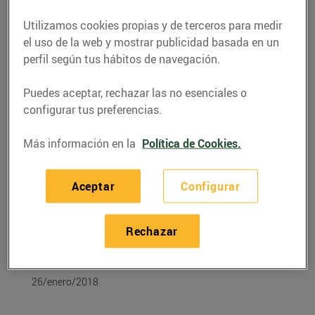
Utilizamos cookies propias y de terceros para medir
el uso de la web y mostrar publicidad basada en un
perfil según tus hábitos de navegación.
Puedes aceptar, rechazar las no esenciales o
configurar tus preferencias.
Más información en la
Política de Cookies.
Aceptar
Configurar
RECETAS
Cassoletes de crema de
Rechazar
llimona
26/enero/2018