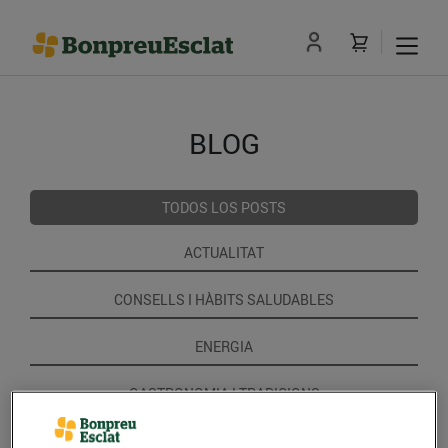
BLOG
TODOS LOS POSTS
ACTUALITAT
CONSELLS I HÀBITS SALUDABLES
ENERGIA
GASTRONOMIA I TRADICIONS
RECEPTES