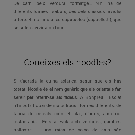
De carn, peix, verdura, formatge… N’hi ha de
diferents formes i sabors, des dels clàssics raviolis
o tortel•linis, fins a les caputxetes (cappelletti), que
se solen servir amb brou.
Coneixes els noodles?
Si t’agrada la cuina asiàtica, segur que els has
tastat.
Noodle és el nom genèric que els orientals fan
servir per referir-se als fideus
. A Bonpreu i Esclat
n’hi pots trobar de molts tipus i formes diferents: de
farina de cereals com el blat, d’arròs, amb ou,
instantanis… Fets al wok amb verdures, gambes,
pollastre… i una mica de salsa de soja són