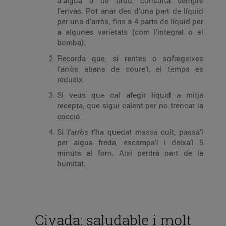
d’aigua o de brou, consulta sempre
l’envàs. Pot anar des d’una part de líquid
per una d’arròs, fins a 4 parts de líquid per
a algunes varietats (com l’integral o el
bomba).
Recorda que, si rentes o sofregeixes
l’arròs abans de coure’l, el temps es
redueix.
Si veus que cal afegir líquid a mitja
recepta, que sigui calent per no trencar la
cocció.
Si l’arròs t’ha quedat massa cuit, passa’l
per aigua freda, escampa’l i deixa’l 5
minuts al forn. Així perdrà part de la
humitat.
Civada: saludable i molt