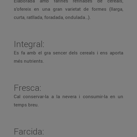
Elaborada amb farines refinades de cereals,
s’ofereix en una gran varietat de formes (llarga,
curta, ratllada, foradada, ondulada…).
Integral:
Es fa amb el gra sencer dels cereals i ens aporta
més nutrients.
Fresca:
Cal conservar-la a la nevera i consumir-la en un
temps breu.
Farcida: