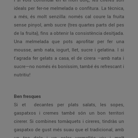
ideals per fer-ne melmelada o confitura. La tècnica,
a més, és molt senzilla: només cal coure la fruita
sense pinyol, amb sucre (tres quartes parts del pes
de la fruita), fins a obtenir la consistència desitjada.
Una melmelada que pots aprofitar per fer una
mousse, amb nata, iogurt, llet, sucre i gelatina. I si
t'agrada fer gelats a casa, el de cirera —amb nata i
sucre—no només és boníssim, també és refrescant i
nutritiu!
Ben fresques
Si et decantes per plats salats, les sopes,
gaspatxos i cremes també són un bon territori
cirerer. Si combines tomàquets i cireres, tindràs un
gaspatxo de gust més suau que el tradicional, amb
un toc dolç i un color vermellós viu i molt