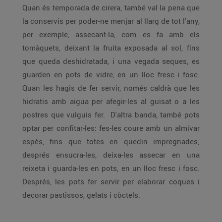
Quan és temporada de cirera, també val la pena que
la conservis per poder-ne menjar al llarg de tot l'any,
per exemple, assecant-la, com es fa amb els
tomàquets, deixant la fruita exposada al sol, fins
que queda deshidratada, i una vegada seques, es
guarden en pots de vidre, en un lloc fresc i fosc.
Quan les hagis de fer servir, només caldrà que les
hidratis amb aigua per afegir-les al guisat o a les
postres que vulguis fer. D'altra banda, també pots
optar per confitar-les: fes-les coure amb un almívar
espès, fins que totes en quedin impregnades;
després ensucra-les, deixa-les assecar en una
reixeta i guarda-les en pots, en un lloc fresc i fosc.
Després, les pots fer servir per elaborar coques i
decorar pastissos, gelats i còctels.