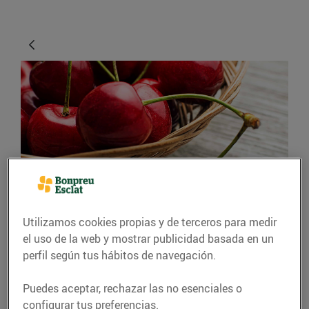
GASTRONOMÍA Y TRADICIONES
Utilizamos cookies propias y de terceros para medir
Cireres al plat
el uso de la web y mostrar publicidad basada en un
14/mayo/2021
perfil según tus hábitos de navegación.
Puedes aceptar, rechazar las no esenciales o
Petites, rodones, vermelles, brillants, carnoses,
configurar tus preferencias.