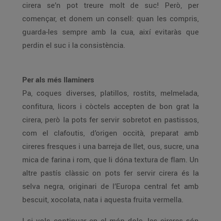
cirera se’n pot treure molt de suc! Però, per
començar, et donem un consell: quan les compris,
guarda-les sempre amb la cua, així evitaràs que
perdin el suc i la consistència.
Per als més llaminers
Pa, coques diverses, platillos, rostits, melmelada,
confitura, licors i còctels accepten de bon grat la
cirera, però la pots fer servir sobretot en pastissos,
com el clafoutis, d’origen occità, preparat amb
cireres fresques i una barreja de llet, ous, sucre, una
mica de farina i rom, que li dóna textura de flam. Un
altre pastís clàssic on pots fer servir cirera és la
selva negra, originari de l’Europa central fet amb
bescuit, xocolata, nata i aquesta fruita vermella.
I si vols continuar en el món dolç, les cireres són