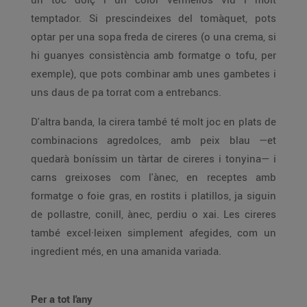
temptador. Si prescindeixes del tomàquet, pots
optar per una sopa freda de cireres (o una crema, si
hi guanyes consistència amb formatge o tofu, per
exemple), que pots combinar amb unes gambetes i
uns daus de pa torrat com a entrebancs.
D'altra banda, la cirera també té molt joc en plats de
combinacions agredolces, amb peix blau —et
quedarà boníssim un tàrtar de cireres i tonyina— i
carns greixoses com l'ànec, en receptes amb
formatge o foie gras, en rostits i platillos, ja siguin
de pollastre, conill, ànec, perdiu o xai. Les cireres
també excel·leixen simplement afegides, com un
ingredient més, en una amanida variada.
Per a tot l'any