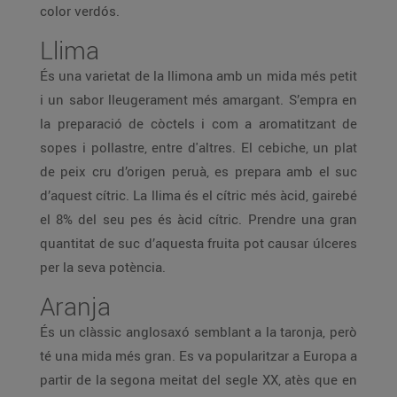
color verdós.
Llima
És una varietat de la llimona amb un mida més petit
i un sabor lleugerament més amargant. S’empra en
la preparació de còctels i com a aromatitzant de
sopes i pollastre, entre d'altres. El cebiche, un plat
de peix cru d’origen peruà, es prepara amb el suc
d’aquest cítric. La llima és el cítric més àcid, gairebé
el 8% del seu pes és àcid cítric. Prendre una gran
quantitat de suc d’aquesta fruita pot causar úlceres
per la seva potència.
Aranja
És un clàssic anglosaxó semblant a la taronja, però
té una mida més gran. Es va popularitzar a Europa a
partir de la segona meitat del segle XX, atès que en