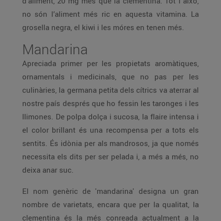
d’aliment, 20 mg més que la clementina. Tot i això,
no són l’aliment més ric en aquesta vitamina. La
grosella negra, el kiwi i les móres en tenen més.
Mandarina
Apreciada primer per les propietats aromàtiques,
ornamentals i medicinals, que no pas per les
culinàries, la germana petita dels cítrics va aterrar al
nostre país després que ho fessin les taronges i les
llimones. De polpa dolça i sucosa, la flaire intensa i
el color brillant és una recompensa per a tots els
sentits. És idònia per als mandrosos, ja que només
necessita els dits per ser pelada i, a més a més, no
deixa anar suc.
El nom genèric de 'mandarina' designa un gran
nombre de varietats, encara que per la qualitat, la
clementina és la més conreada actualment a la