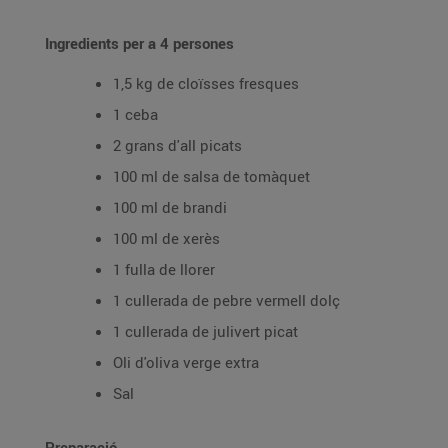
Ingredients per a 4 persones
1,5 kg de cloïsses fresques
1 ceba
2 grans d'all picats
100 ml de salsa de tomàquet
100 ml de brandi
100 ml de xerès
1 fulla de llorer
1 cullerada de pebre vermell dolç
1 cullerada de julivert picat
Oli d'oliva verge extra
Sal
Preparació