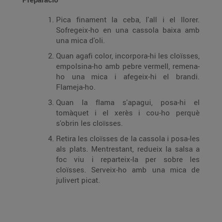
Pica finament la ceba, l'all i el llorer.
Sofregeix-ho en una cassola baixa amb
una mica d'oli.
Quan agafi color, incorpora-hi les cloïsses,
empolsina-ho amb pebre vermell, remena-
ho una mica i afegeix-hi el brandi.
Flameja-ho.
Quan la flama s'apagui, posa-hi el
tomàquet i el xerès i cou-ho perquè
s'obrin les cloïsses.
Retira les cloïsses de la cassola i posa-les
als plats. Mentrestant, redueix la salsa a
foc viu i reparteix-la per sobre les
cloïsses. Serveix-ho amb una mica de
julivert picat.