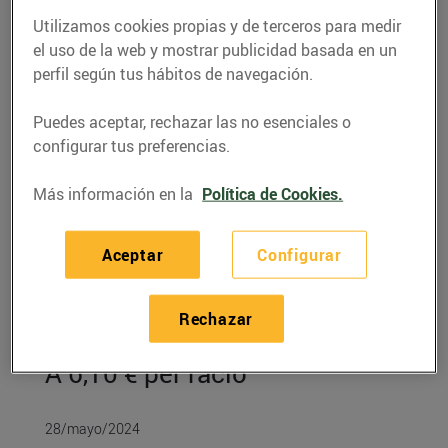
Utilizamos cookies propias y de terceros para medir
el uso de la web y mostrar publicidad basada en un
perfil según tus hábitos de navegación.
Puedes aceptar, rechazar las no esenciales o
configurar tus preferencias.
Más información en la
Política de Cookies.
Aceptar
Configurar
RECETAS
Rechazar
Cloïsses a la marinera
A 6,10 € per ració
28/mayo/2024