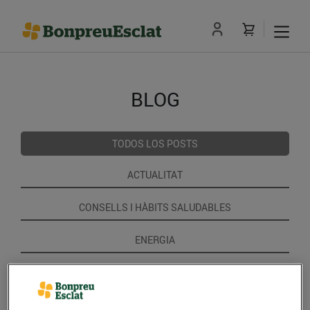
BLOG
TODOS LOS POSTS
ACTUALITAT
CONSELLS I HÀBITS SALUDABLES
ENERGIA
GASTRONOMIA I TRADICIONS
RECEPTES