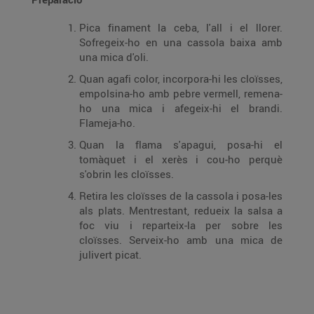
Pica finament la ceba, l'all i el llorer.
Sofregeix-ho en una cassola baixa amb
una mica d'oli.
Quan agafi color, incorpora-hi les cloïsses,
empolsina-ho amb pebre vermell, remena-
ho una mica i afegeix-hi el brandi.
Flameja-ho.
Quan la flama s'apagui, posa-hi el
tomàquet i el xerès i cou-ho perquè
s'obrin les cloïsses.
Retira les cloïsses de la cassola i posa-les
als plats. Mentrestant, redueix la salsa a
foc viu i reparteix-la per sobre les
cloïsses. Serveix-ho amb una mica de
julivert picat.