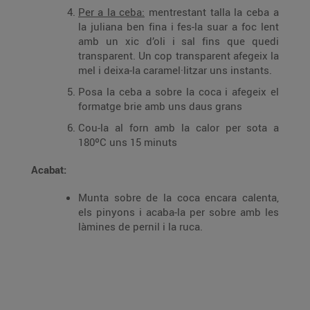
Per a la ceba:
mentrestant talla la ceba a
la juliana ben fina i fes-la suar a foc lent
amb un xic d’oli i sal fins que quedi
transparent. Un cop transparent afegeix la
mel i deixa-la caramel·litzar uns instants.
Posa la ceba a sobre la coca i afegeix el
formatge brie amb uns daus grans
Cou-la al forn amb la calor per sota a
180ºC uns 15 minuts
Acabat:
Munta sobre de la coca encara calenta,
els pinyons i acaba-la per sobre amb les
làmines de pernil i la ruca.