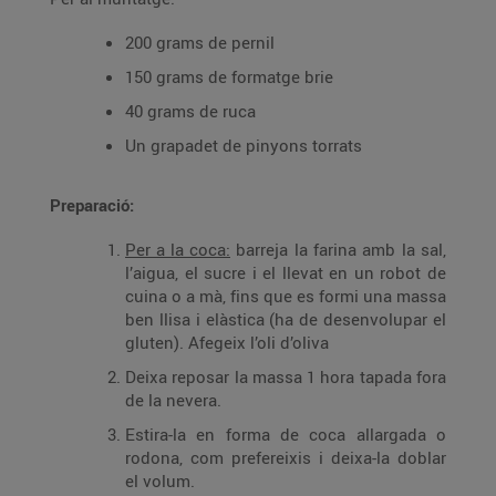
200 grams de pernil
150 grams de formatge brie
40 grams de ruca
Un grapadet de pinyons torrats
Preparació:
Per a la coca:
barreja la farina amb la sal,
l’aigua, el sucre i el llevat en un robot de
cuina o a mà, fins que es formi una massa
ben llisa i elàstica (ha de desenvolupar el
gluten). Afegeix l’oli d’oliva
Deixa reposar la massa 1 hora tapada fora
de la nevera.
Estira-la en forma de coca allargada o
rodona, com prefereixis i deixa-la doblar
el volum.