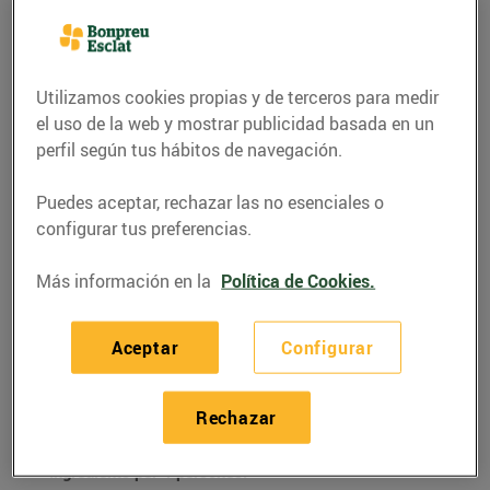
Utilizamos cookies propias y de terceros para medir
el uso de la web y mostrar publicidad basada en un
perfil según tus hábitos de navegación.
Puedes aceptar, rechazar las no esenciales o
configurar tus preferencias.
Más información en la
Política de Cookies.
RECETAS
Aceptar
Configurar
Coca de pernil i brie
08/noviembre/2022
Rechazar
Ingredients per 4 persones: