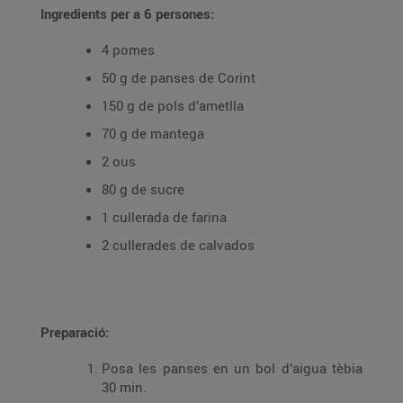
Ingredients per a 6 persones:
4 pomes
50 g de panses de Corint
150 g de pols d’ametlla
70 g de mantega
2 ous
80 g de sucre
1 cullerada de farina
2 cullerades de calvados
Preparació:
Posa les panses en un bol d’aigua tèbia
30 min.