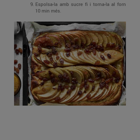
Espolsa-la amb sucre fi i torna-la al forn
10 min més.