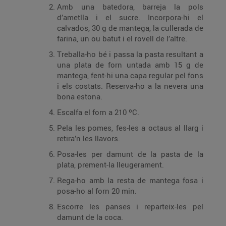
Amb una batedora, barreja la pols
d’ametlla i el sucre. Incorpora-hi el
calvados, 30 g de mantega, la cullerada de
farina, un ou batut i el rovell de l’altre.
Treballa-ho bé i passa la pasta resultant a
una plata de forn untada amb 15 g de
mantega, fent-hi una capa regular pel fons
i els costats. Reserva-ho a la nevera una
bona estona.
Escalfa el forn a 210 ºC.
Pela les pomes, fes-les a octaus al llarg i
retira’n les llavors.
Posa-les per damunt de la pasta de la
plata, prement-la lleugerament.
Rega-ho amb la resta de mantega fosa i
posa-ho al forn 20 min.
Escorre les panses i reparteix-les pel
damunt de la coca.