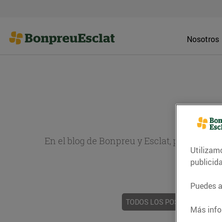
Nosotros
En el blog de Bonpreu y Esclat, puedes en
Utilizam
sobr
publicid
Puedes ac
TODOS LOS POSTS
ACTUAL
Más info