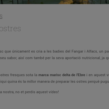
S
ostres
c que únicament es cria a les badies del Fangar i Alfacs, un para
eu sabor, així com també per la seva aportació nutricional, ja qu
ostres fresques sota la
marca marisc delta de l'Ebre
i en aquest v
qui quina és la millor manera de preparar les ostres perquè pugui
a nostra, no et perdis aquest vídeo!