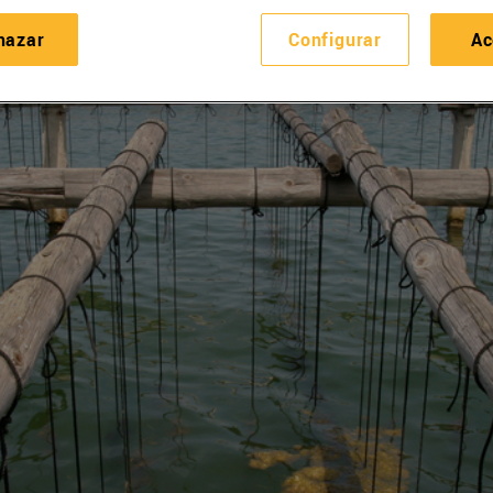
hazar
Configurar
Ac