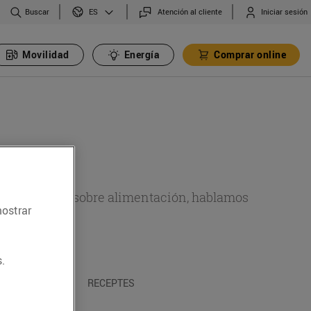
Buscar
Atención al cliente
Iniciar sesión
ES
Movilidad
Energía
Comprar online
de actualidad sobre alimentación, hablamos
mostrar
emas.
.
A I TRADICIONS
RECEPTES