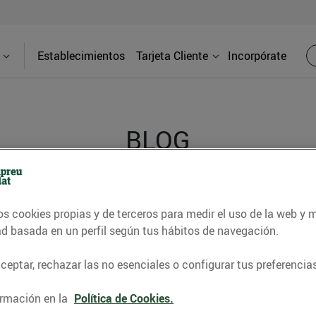
Establecimientos
Tarjeta Cliente
Incorpórate
BLOG
contrar recetas, consejos nutricionales, información 
os cookies propias y de terceros para medir el uso de la web y 
e gastronomía de nuestro territorio y muchos otros t
ad basada en un perfil según tus hábitos de navegación.
eptar, rechazar las no esenciales o configurar tus preferencias
ITAT
CONSELLS I HÀBITS SALUDABLES
ENERGIA
GASTRONOMI
rmación en la
Política de Cookies.