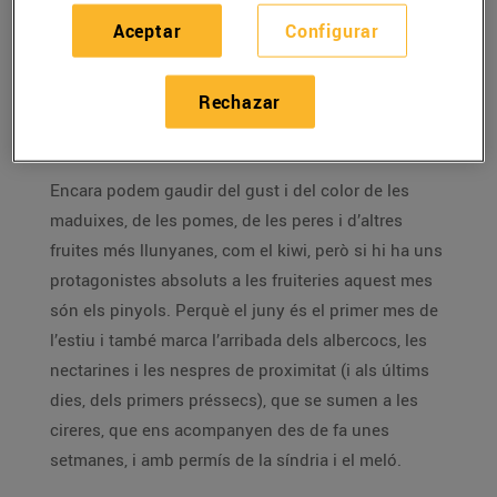
Aceptar
Configurar
El juny dóna
el tret de sortida de l’estiu i de l’arribada
de les fruites de pinyol als nostres establiments.
Rechazar
T’expliquem quines fruites trobaràs i com les pots
triar al punt perfecte.
Encara podem gaudir del gust i del color de les
maduixes, de les pomes, de les peres i d’altres
fruites més llunyanes, com el kiwi, però si hi ha uns
protagonistes absoluts a les fruiteries aquest mes
són els pinyols. Perquè el juny és el primer mes de
l’estiu i també marca l’arribada dels albercocs, les
nectarines i les nespres de proximitat (i als últims
dies, dels primers préssecs), que se sumen a les
cireres, que ens acompanyen des de fa unes
setmanes, i amb permís de la síndria i el meló.