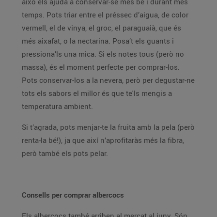
això els ajuda a conservar-se més bé i durant més
temps. Pots triar entre el préssec d’aigua, de color
vermell, el de vinya, el groc, el paraguaià, que és
més aixafat, o la nectarina. Posa’t els guants i
pressiona’ls una mica. Si els notes tous (però no
massa), és el moment perfecte per comprar-los.
Pots conservar-los a la nevera, però per degustar-ne
tots els sabors el millor és que te'ls mengis a
temperatura ambient.
Si t’agrada, pots menjar-te la fruita amb la pela (però
renta-la bé!), ja que així n’aprofitaràs més la fibra,
però també els pots pelar.
Consells per comprar albercocs
Els albercocs també arriben al mercat al juny. Són