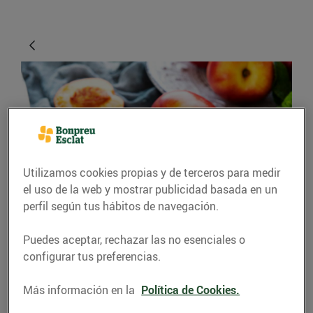
Utilizamos cookies propias y de terceros para medir
el uso de la web y mostrar publicidad basada en un
CONSEJOS Y HÁBITOS SALUDABLES
perfil según tus hábitos de navegación.
Com gaudir de les
Puedes aceptar, rechazar las no esenciales o
fruites del juny al seu
configurar tus preferencias.
punt
Más información en la
Política de Cookies.
30/mayo/2022