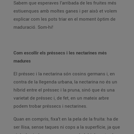
Sabem que esperaves l’arribada de les fruites més
estiuenques amb moltes ganes i per això et volem
explicar com les pots triar en el moment òptim de
maduració. Som-hi!
Com escollir els préssecs i les nectarines més
madures
El préssec i la nectarina són cosins germans i, en
contra de la llegenda urbana, la nectarina no és un
híbrid entre el préssec i la pruna, sinó que és una
varietat de préssec i, de fet, en un mateix arbre
podem trobar préssecs i nectarines.
Quan en compris, fixa’t en la pela de la fruita: ha de
ser llisa, sense taques ni cops a la superfície, ja que