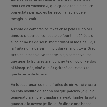
molt rics en vitamina A, que ajuda a tenir la pell en
bon estat i per això és tan recomanable que en
mengis, a l’estiu.
A l’hora de comprar-los, fixa’t en la pela i el color i
tingues present el concepte de “punt mitjà”, és a dir,
el color no ha de ser ni molt brillant ni molt pàl·lid, i
la fruita no ha de ser ni molt dura ni molt tova. Si et
fixes en la zona al voltant de la tija, també veuràs
que quan la fruita està al punt no té un color verdós
ni blanquinós, sinó que és gairebé del mateix to
que la resta de la pela.
En tot cas, quan compris fruites de pinyol, si encara
no està madura del tot no cal que pateixis, ja que a
temperatura ambient madurarà aviat. També la pots
guardar a la nevera (millor si és dins d’una bossa