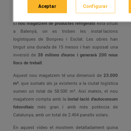
29/marzo/2017
Aceptar
Configurar
El
nou magatzem de productes refrigerats
està situat
a Balenyà, on es troben les instal·lacions
logístiques de Bonpreu i Esclat. Les obres han
tingut una durada de 15 mesos i han suposat una
inversió de
38 milions d’euros i generarà 200 nous
llocs de treball
.
Aquest nou magatzem té una dimensió de
23.000
m²
, que sumats als ja existents a la ciutat logística
sumen un total de 58.500 m². Així mateix, el nou
magatzem compta amb la
instal·lació d’autoconsum
fotovoltaic
més gran i amb més potència de
Catalunya, amb un total de 2.454 panells solars.
En aquest vídeo et mostrem detalladament quina