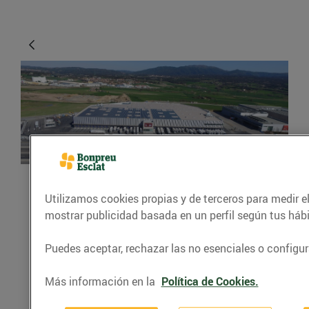
ACTUALIDAD
Utilizamos cookies propias y de terceros para medir el
mostrar publicidad basada en un perfil según tus háb
Com s’ha construït el
nou magatzem de
Puedes aceptar, rechazar las no esenciales o configur
productes refrigerats de
Más información en la
Política de Cookies.
Bonpreu i Esclat?