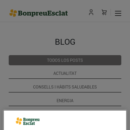
BLOG
TODOS LOS POSTS
ACTUALITAT
CONSELLS I HÀBITS SALUDABLES
ENERGIA
GASTRONOMIA I TRADICIONS
RECEPTES