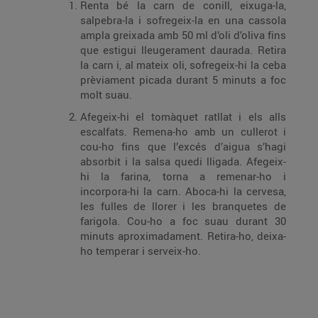
Renta bé la carn de conill, eixuga-la,
salpebra-la i sofregeix-la en una cassola
ampla greixada amb 50 ml d’oli d’oliva fins
que estigui lleugerament daurada. Retira
la carn i, al mateix oli, sofregeix-hi la ceba
prèviament picada durant 5 minuts a foc
molt suau.
Afegeix-hi el tomàquet ratllat i els alls
escalfats. Remena-ho amb un cullerot i
cou-ho fins que l’excés d’aigua s’hagi
absorbit i la salsa quedi lligada. Afegeix-
hi la farina, torna a remenar-ho i
incorpora-hi la carn. Aboca-hi la cervesa,
les fulles de llorer i les branquetes de
farigola. Cou-ho a foc suau durant 30
minuts aproximadament. Retira-ho, deixa-
ho temperar i serveix-ho.