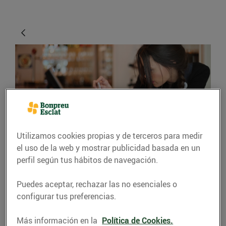
Utilizamos cookies propias y de terceros para medir
CONSEJOS Y HÁBITOS SALUDABLES
el uso de la web y mostrar publicidad basada en un
perfil según tus hábitos de navegación.
Consells per fer bones
fotos gastronòmiques
Puedes aceptar, rechazar las no esenciales o
configurar tus preferencias.
27/abril/2016
Más información en la
Política de Cookies.