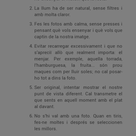
La llum ha de ser natural, sense filtres i
amb molta claror.
Fes les fotos amb calma, sense presses i
pensant què vols ensenyar i què vols que
captin de la nostra imatge.
Evitar recarregar excessivament i que no
s’apreciï allò que realment importa: el
menjar. Per exemple, aquella torrada,
l’hamburguesa, la fruita... són prou
maques com per lluir soles; no cal posar-
ho tot a dins la foto.
Ser original, intentar mostrar el nostre
punt de vista diferent. Cal transmetre el
que sents en aquell moment amb el plat
al davant.
No s’hi val amb una foto. Quan en tiris,
fes-ne moltes i després se seleccionen
les millors.