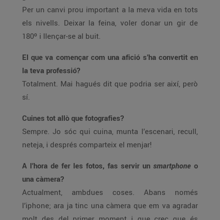
Per un canvi prou important a la meva vida en tots
els nivells. Deixar la feina, voler donar un gir de
180º i llençar-se al buit.
El que va començar com una afició s’ha convertit en
la teva professió?
Totalment. Mai hagués dit que podria ser així, però
sí.
Cuines tot allò que fotografies?
Sempre. Jo sóc qui cuina, munta l’escenari, recull,
neteja, i després comparteix el menjar!
A l’hora de fer les fotos, fas servir un
smartphone
o
una càmera?
Actualment, ambdues coses. Abans només
l’iphone; ara ja tinc una càmera que em va agradar
molt des del primer moment i que crec que és