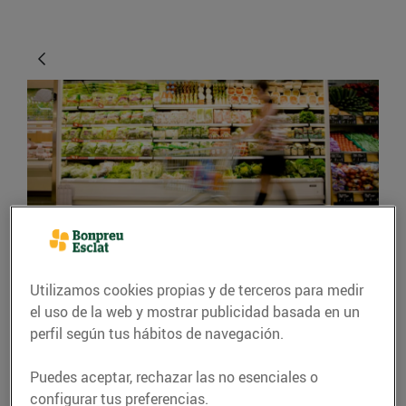
CONSEJOS Y HÁBITOS SALUDABLES
Utilizamos cookies propias y de terceros para medir
Consells per fer una
el uso de la web y mostrar publicidad basada en un
compra intel·ligent
perfil según tus hábitos de navegación.
12/abril/2016
Puedes aceptar, rechazar las no esenciales o
configurar tus preferencias.