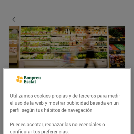
CONSEJOS Y HÁBITOS SALUDABLES
Utilizamos cookies propias y de terceros para medir
Consells per fer una
el uso de la web y mostrar publicidad basada en un
compra intel·ligent
perfil según tus hábitos de navegación.
12/abril/2016
Puedes aceptar, rechazar las no esenciales o
configurar tus preferencias.