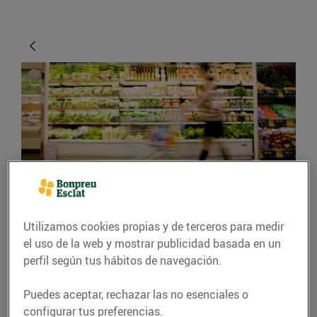
CONSEJOS Y HÁBITOS SALUDABLES
Utilizamos cookies propias y de terceros para medir
Consells per fer una
el uso de la web y mostrar publicidad basada en un
compra intel·ligent
perfil según tus hábitos de navegación.
12/abril/2016
Puedes aceptar, rechazar las no esenciales o
configurar tus preferencias.