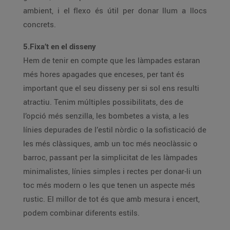
ambient, i el flexo és útil per donar llum a llocs
concrets.
5.Fixa’t en el disseny
Hem de tenir en compte que les làmpades estaran
més hores apagades que enceses, per tant és
important que el seu disseny per si sol ens resulti
atractiu. Tenim múltiples possibilitats, des de
l’opció més senzilla, les bombetes a vista, a les
línies depurades de l’estil nòrdic o la sofisticació de
les més clàssiques, amb un toc més neoclàssic o
barroc, passant per la simplicitat de les làmpades
minimalistes, línies simples i rectes per donar-li un
toc més modern o les que tenen un aspecte més
rustic. El millor de tot és que amb mesura i encert,
podem combinar diferents estils.