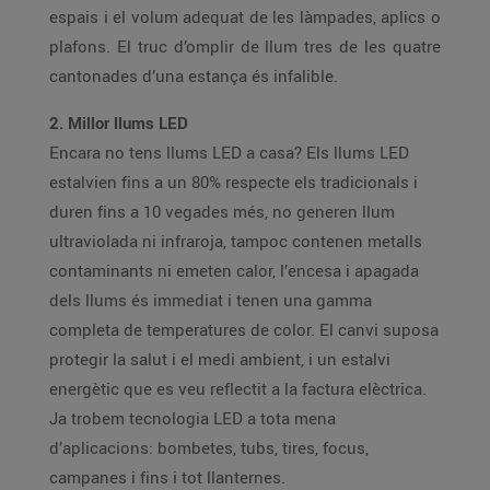
espais i el volum adequat de les làmpades, aplics o
plafons. El truc d’omplir de llum tres de les quatre
cantonades d’una estança és infalible.
2. Millor llums LED
Encara no tens llums LED a casa? Els llums LED
estalvien fins a un 80% respecte els tradicionals i
duren fins a 10 vegades més, no generen llum
ultraviolada ni infraroja, tampoc contenen metalls
contaminants ni emeten calor, l’encesa i apagada
dels llums és immediat i tenen una gamma
completa de temperatures de color. El canvi suposa
protegir la salut i el medi ambient, i un estalvi
energètic que es veu reflectit a la factura elèctrica.
Ja trobem tecnologia LED a tota mena
d’aplicacions: bombetes, tubs, tires, focus,
campanes i fins i tot llanternes.