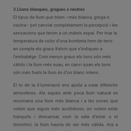
3.Llums blanques, grogues o neutres
El tipus de llum que triem –més blanca, groga o
neutra– pot canviar completament la percepció i les
sensacions que tenim a un mateix espai. Per triar la
temperatura de color d’una bombeta hem de tenir
en compte els graus Kelvin que s’indiquen a
l’embalatge. Com menys graus els tons són més
càlids i la llum més suau, en canvi quan els tons
són més freds la llum és d’un blanc intens.
El to de la il·luminació ens ajuda a crear diferents
atmosferes. Als espais amb poca llum natural es
recomana una llum més blanca i a les zones que
volem que siguin més acollidores, on volem estar
tranquils i descansar, com la sala d’estar o el
dormitori, la llum hauria de ser més càlida. Ara a