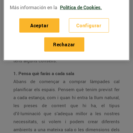
La il·luminació és essencial: és aquell detall que pot
Más información en la
Política de Cookies.
donar calidesa a un espai i transformar-lo per
complet. Amb la il·luminació adequada, treballar,
Aceptar
Configurar
descansar, llegir o jugar es pot convertir en una
experiència que ompli casa nostra de calma i
Rechazar
benestar. Saps què has de tenir en compte per
il·luminar la teva llar amb estil i funcionalitat? Aquí
tens alguns consells.
1. Pensa què faràs a cada sala
Abans de començar a comprar làmpades cal
planificar els espais. Pensem què tenim previst fer
a cada estança, com i quan hi entra la llum natural,
les preses de corrent que hi ha, el tipus
d’il·luminació que s’adequa millor a les nostres
necessitats, si volem i podem crear diferents
ambients a una mateixa sala o les dimensions dels