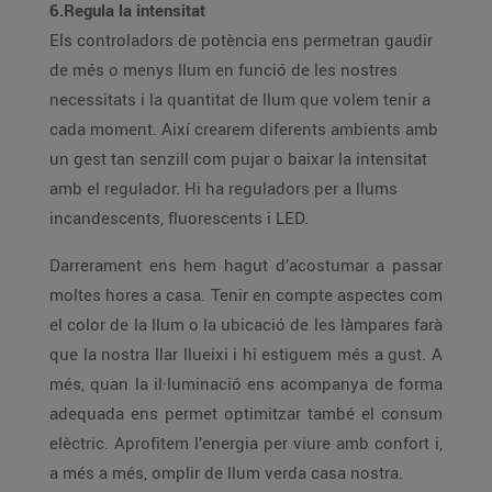
6.Regula la intensitat
Els controladors de potència ens permetran gaudir
de més o menys llum en funció de les nostres
necessitats i la quantitat de llum que volem tenir a
cada moment. Així crearem diferents ambients amb
un gest tan senzill com pujar o baixar la intensitat
amb el regulador. Hi ha reguladors per a llums
incandescents, fluorescents i LED.
Darrerament ens hem hagut d’acostumar a passar
moltes hores a casa. Tenir en compte aspectes com
el color de la llum o la ubicació de les làmpares farà
que la nostra llar llueixi i hi estiguem més a gust. A
més, quan la il·luminació ens acompanya de forma
adequada ens permet optimitzar també el consum
elèctric. Aprofitem l’energia per viure amb confort i,
a més a més, omplir de llum verda casa nostra.