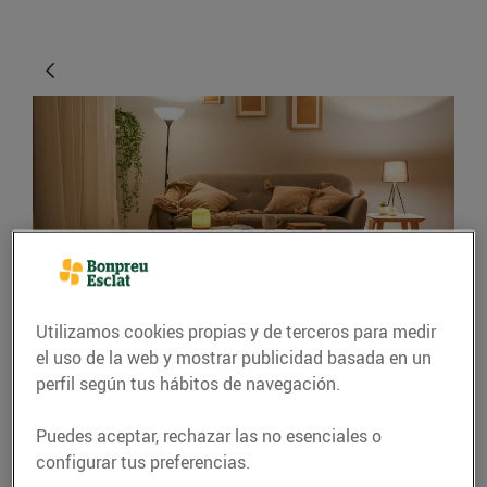
ENERGÍA
Utilizamos cookies propias y de terceros para medir
Consells per il·luminar
el uso de la web y mostrar publicidad basada en un
perfil según tus hábitos de navegación.
casa teva amb estil
Puedes aceptar, rechazar las no esenciales o
24/mayo/2021
configurar tus preferencias.