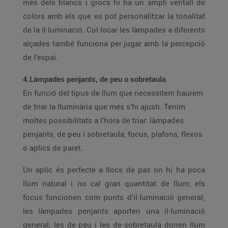
més dels blancs i grocs hi ha un ampli ventall de
colors amb els que es pot personalitzar la tonalitat
de la il·luminació. Col·locar les làmpades a diferents
alçades també funciona per jugar amb la percepció
de l’espai.
4.Làmpades penjants, de peu o sobretaula
En funció del tipus de llum que necessitem haurem
de triar la lluminària que més s’hi ajusti. Tenim
moltes possibilitats a l’hora de triar: làmpades
penjants, de peu i sobretaula, focus, plafons, flexos
o aplics de paret.
Un aplic és perfecte a llocs de pas on hi ha poca
llum natural i no cal gran quantitat de llum; els
focus funcionen com punts d’il·luminació general;
les làmpades penjants aporten una il·luminació
general; les de peu i les de sobretaula donen llum