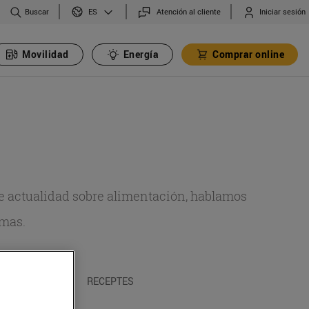
Buscar
Atención al cliente
Iniciar sesión
ES
Movilidad
Energía
Comprar online
de actualidad sobre alimentación, hablamos
emas.
A I TRADICIONS
RECEPTES