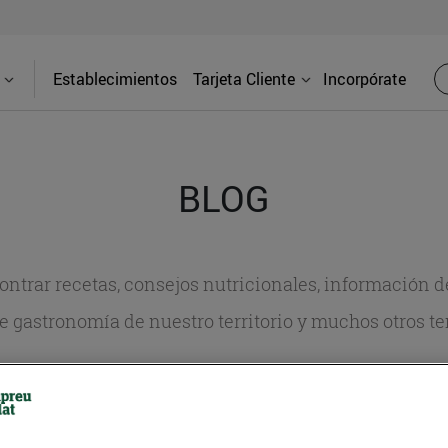
Establecimientos
Tarjeta Cliente
Incorpórate
BLOG
contrar recetas, consejos nutricionales, información 
e gastronomía de nuestro territorio y muchos otros t
ITAT
CONSELLS I HÀBITS SALUDABLES
ENERGIA
GASTRONOMI