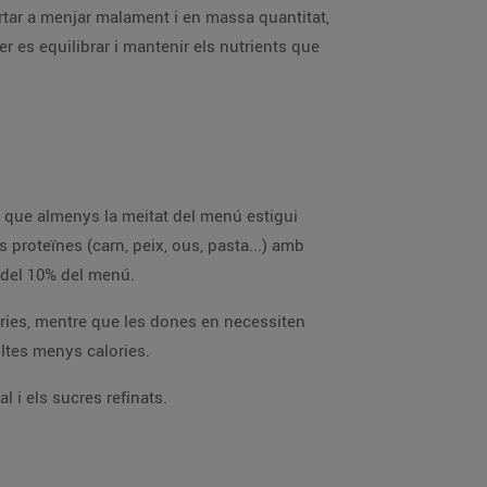
rtar a menjar malament i en massa quantitat,
er es equilibrar i mantenir els nutrients que
ar que almenys la meitat del menú estigui
s proteïnes (carn, peix, ous, pasta...) amb
s del 10% del menú.
ries, mentre que les dones en necessiten
ltes menys calories.
al i els sucres refinats.