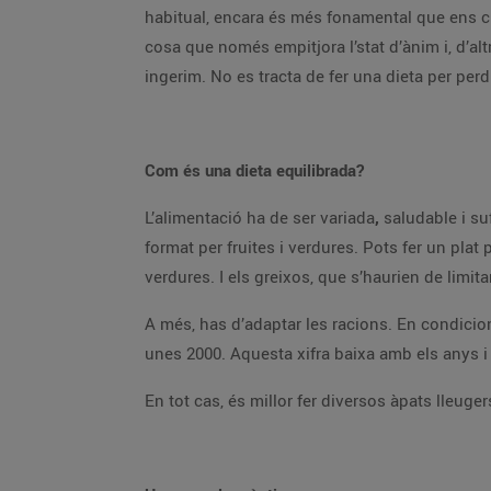
habitual, encara és més fonamental que ens cu
cosa que només empitjora l’stat d’ànim i, d’alt
ingerim. No es tracta de fer una dieta per perd
Com és una dieta equilibrada?
L’alimentació ha de ser variada
,
saludable i su
format per fruites i verdures. Pots fer un plat
verdures. I els greixos, que s’haurien de limit
A més, has d’adaptar les racions. En condici
unes 2000. Aquesta xifra baixa amb els anys 
En tot cas, és millor fer diversos àpats lleugers,