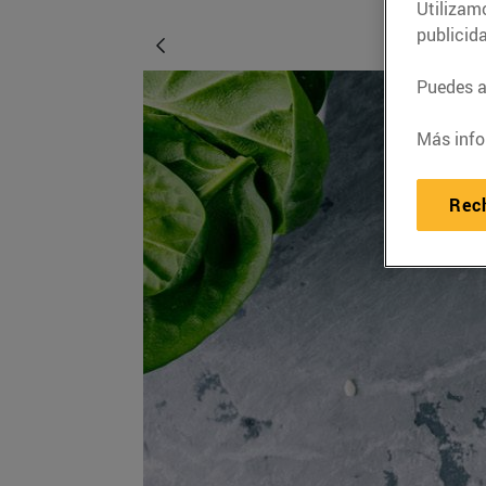
Utilizam
publicid
Puedes ac
Más info
Rec