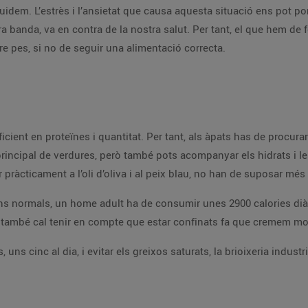
idem. L’estrès i l’ansietat que causa aquesta situació ens pot po
ra banda, va en contra de la nostra salut. Per tant, el que hem de f
re pes, si no de seguir una alimentació correcta.
ficient en proteïnes i quantitat. Per tant, als àpats has de procur
 principal de verdures, però també pots acompanyar els hidrats i le
ar pràcticament a l’oli d’oliva i al peix blau, no han de suposar mé
ons normals, un home adult ha de consumir unes 2900 calories dià
i també cal tenir en compte que estar confinats fa que cremem mo
 uns cinc al dia, i evitar els greixos saturats, la brioixeria industri