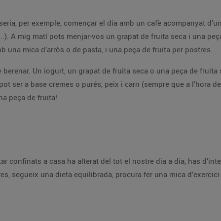
ria, per exemple, començar el dia amb un cafè acompanyat d’un lac
...). A mig matí pots menjar-vos un grapat de fruita seca i una peça 
 una mica d’arròs o de pasta, i una peça de fruita per postres.
 de berenar. Un iogurt, un grapat de fruita seca o una peça de fruit
pot ser a base cremes o purés, peix i carn (sempre que a l’hora d
a peça de fruita!
tar confinats a casa ha alterat del tot el nostre dia a dia, has d’i
 segueix una dieta equilibrada, procura fer una mica d’exercici fís