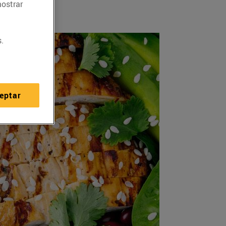
mostrar
.
eptar