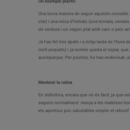
Un exemple pràctic
Una bona manera de seguir aquests consells se
clar) i una mica d’hidrats (una torrada, cereals
de verdura i un segon plat amb carn o peix amb
Ja has fet tres àpats i a mitja tarda és l’hora
molt poquets) i ja només queda el sopar, que 
acompanyar. Per postres, ho has endevinat, un
Mantenir la rutina
En definitiva, encara que no és fàcil, ja que es
seguim normalment: menja a les mateixes hores,
els aperitius poc saludables omplin el rebost!