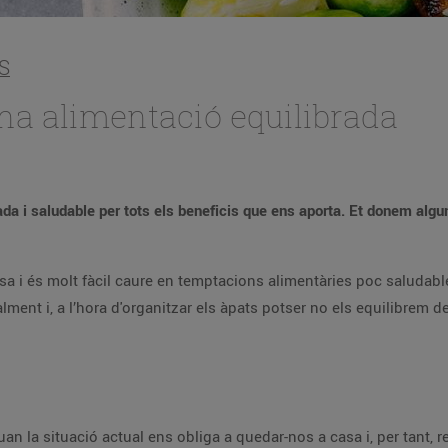
S
una alimentació equilibrada
da i saludable per tots els beneficis que ens aporta. Et donem algu
casa i és molt fàcil caure en temptacions alimentàries poc saluda
ent i, a l’hora d'organitzar els àpats potser no els equilibrem d
an la situació actual ens obliga a quedar-nos a casa i, per tant, r