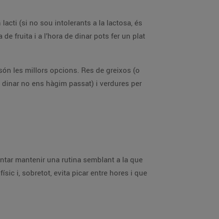
ti (si no sou intolerants a la lactosa, és
de fruita i a l’hora de dinar pots fer un plat
a són les millors opcions. Res de greixos (o
e dinar no ens hàgim passat) i verdures per
ntentar mantenir una rutina semblant a la que
ic i, sobretot, evita picar entre hores i que