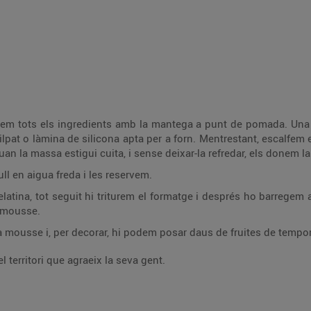
arem tots els ingredients amb la mantega a punt de pomada. Una 
at o làmina de silicona apta per a forn. Mentrestant, escalfem el
an la massa estigui cuita, i sense deixar-la refredar, els donem l
ll en aigua freda i les reservem.
elatina, tot seguit hi triturem el formatge i després ho barrege
e mousse.
 mousse i, per decorar, hi podem posar daus de fruites de tempora
 territori que agraeix la seva gent.