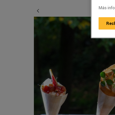
Más info
Rec