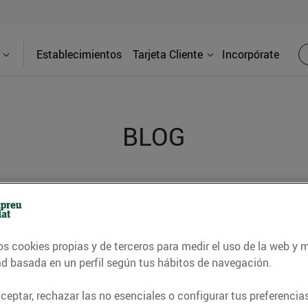
Establecimientos
Tarjeta Cliente
Incorpórate
BLOG
contrar recetas, consejos nutricionales, información 
e gastronomía de nuestro territorio y muchos otros t
os cookies propias y de terceros para medir el uso de la web y 
ad basada en un perfil según tus hábitos de navegación.
ITAT
CONSELLS I HÀBITS SALUDABLES
ENERGIA
GASTRONOMI
eptar, rechazar las no esenciales o configurar tus preferencias