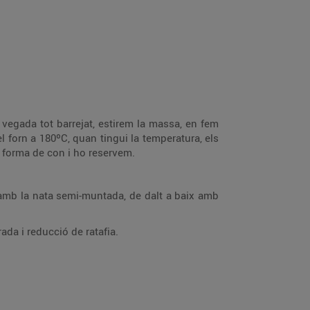
vegada tot barrejat, estirem la massa, en fem
 forn a 180ºC, quan tingui la temperatura, els
a forma de con i ho reservem.
m amb la nata semi-muntada, de dalt a baix amb
da i reducció de ratafia.