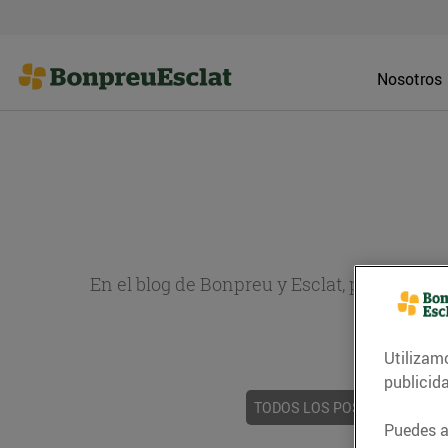
Nosotros
En el blog de Bonpreu y Esclat, puedes en
sobr
Utilizam
publicid
TODOS LOS POSTS
ACTUAL
Puedes ac