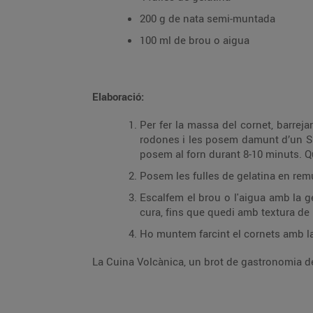
200 g de nata semi-muntada
100 ml de brou o aigua
Elaboració:
Per fer la massa del cornet, barrej
rodones i les posem damunt d’un Silp
posem al forn durant 8-10 minuts. Qu
Posem les fulles de gelatina en remu
Escalfem el brou o l'aigua amb la g
cura, fins que quedi amb textura d
Ho muntem farcint el cornets amb la
La Cuina Volcànica, un brot de gastronomia del