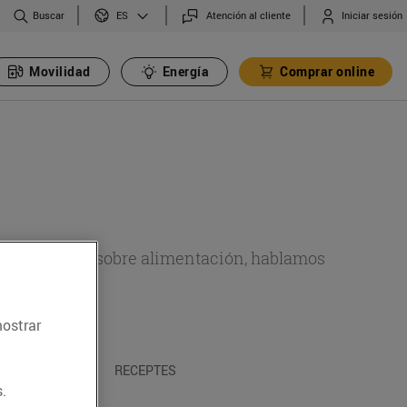
Buscar
Atención al cliente
Iniciar sesión
ES
Movilidad
Energía
Comprar online
de actualidad sobre alimentación, hablamos
emas.
mostrar
A I TRADICIONS
RECEPTES
.