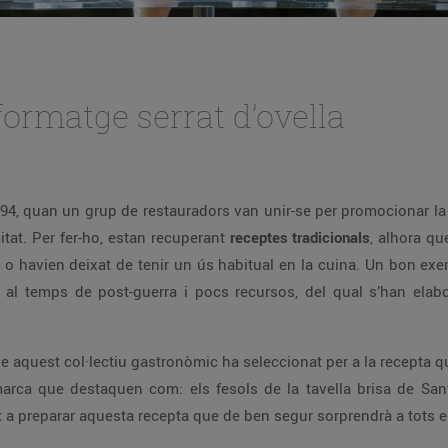
ormatge serrat d’ovella
994, quan un grup de restauradors van unir-se per promocionar 
tat. Per fer-ho, estan recuperant
receptes tradicionals
, alhora q
o havien deixat de tenir un ús habitual en la cuina. Un bon exem
al temps de post-guerra i pocs recursos, del qual s’han elabora
ue aquest col·lectiu gastronòmic ha seleccionat per a la recepta 
ca que destaquen com: els fesols de la tavella brisa de Santa 
t a preparar aquesta recepta que de ben segur sorprendrà a tots 