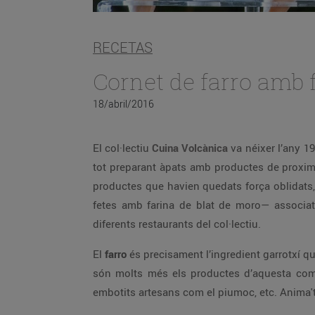
RECETAS
Cornet de farro amb f
18/abril/2016
El col·lectiu
Cuina Volcànica
va néixer l’any 1
tot preparant àpats amb productes de proximi
productes que havien quedats força oblidats, 
fetes amb farina de blat de moro— associat 
diferents restaurants del col·lectiu.
El
farro
és precisament l’ingredient garrotxí q
són molts més els productes d’aquesta comar
embotits artesans com el piumoc, etc. Anima'