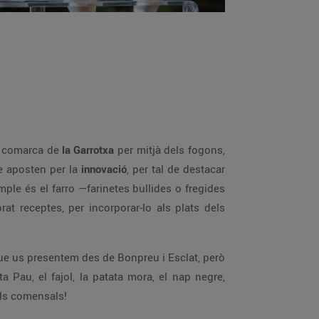
la comarca de
la Garrotxa
per mitjà dels fogons,
ue aposten per la
innovació
, per tal de destacar
ple és el farro —farinetes bullides o fregides
t receptes, per incorporar-lo als plats dels
que us presentem des de Bonpreu i Esclat, però
Pau, el fajol, la patata mora, el nap negre,
els comensals!