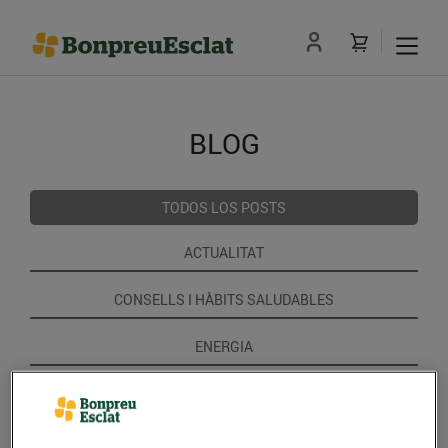
BLOG
TODOS LOS POSTS
ACTUALITAT
CONSELLS I HÀBITS SALUDABLES
ENERGIA
GASTRONOMIA I TRADICIONS
RECEPTES