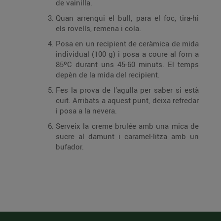
de vainilla.
Quan arrenqui el bull, para el foc, tira-hi
els rovells, remena i cola.
Posa en un recipient de ceràmica de mida
individual (100 g) i posa a coure al forn a
85ºC durant uns 45-60 minuts. El temps
depèn de la mida del recipient.
Fes la prova de l’agulla per saber si està
cuit. Arribats a aquest punt, deixa refredar
i posa a la nevera.
Serveix la creme brulée amb una mica de
sucre al damunt i caramel·litza amb un
bufador.