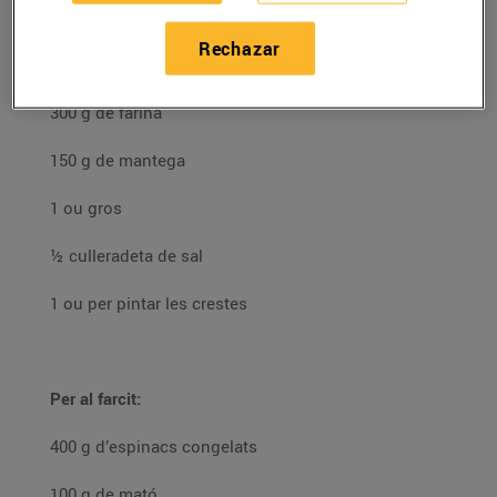
Ingredients:
Rechazar
Per a la massa:
300 g de farina
150 g de mantega
1 ou gros
½ culleradeta de sal
1 ou per pintar les crestes
Per al farcit:
400 g d’espinacs congelats
100 g de mató