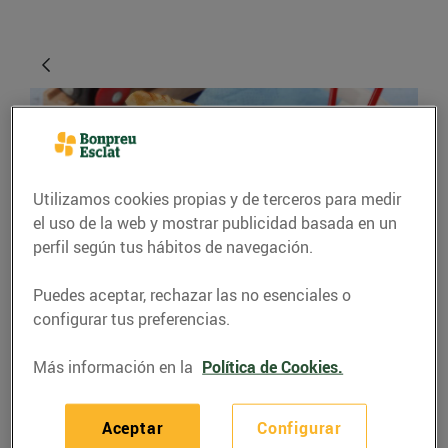
Utilizamos cookies propias y de terceros para medir
el uso de la web y mostrar publicidad basada en un
perfil según tus hábitos de navegación.
RECETAS
Puedes aceptar, rechazar las no esenciales o
configurar tus preferencias.
Crestes de formatge,
mató i espinacs
Más información en la
Política de Cookies.
04/septiembre/2020
Aceptar
Configurar