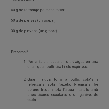
60 g de formatge parmesà ratllat
50 g de panses (un grapat)
30 g de pinyons (un grapat)
Preparació:
Per al farcit: posa un dit d’aigua en una
olla i, quan bulli, tira-hi els espinacs.
Quan l’aigua torni a bullir, cola’ls i
refresca’ls sota l’aixeta. Premsa’ls bé
perquè treguin tota l’aigua i talla’ls amb
unes tisores escolares o un ganivet de
taula.