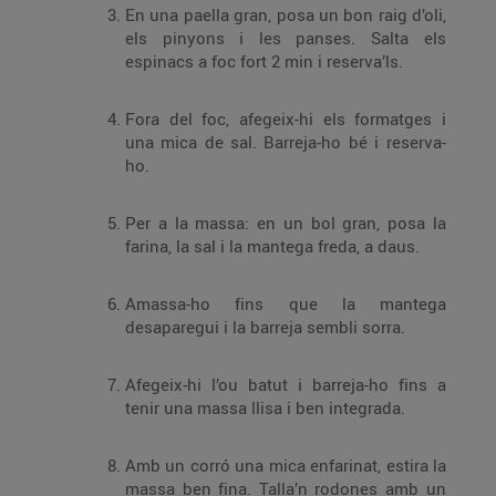
En una paella gran, posa un bon raig d’oli,
els pinyons i les panses. Salta els
espinacs a foc fort 2 min i reserva’ls.
Fora del foc, afegeix-hi els formatges i
una mica de sal. Barreja-ho bé i reserva-
ho.
Per a la massa: en un bol gran, posa la
farina, la sal i la mantega freda, a daus.
Amassa-ho fins que la mantega
desaparegui i la barreja sembli sorra.
Afegeix-hi l’ou batut i barreja-ho fins a
tenir una massa llisa i ben integrada.
Amb un corró una mica enfarinat, estira la
massa ben fina. Talla’n rodones amb un