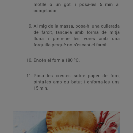
motlle o un got, i posa-les 5 min al
congelador.
Al mig de la massa, posa-hi una cullerada
de farcit, tanca-la amb forma de mitja
lluna i prem-ne les vores amb una
forquilla perquè no s’escapi el farcit.
Encén el forn a 180 ºC.
Posa les crestes sobre paper de forn,
pinta-les amb ou batut i enforna-les uns
15 min.