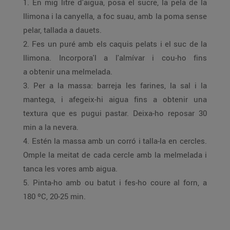
1. En mig litre d'aigua, posa el sucre, la pela de la
llimona i la canyella, a foc suau, amb la poma sense
pelar, tallada a dauets.
2. Fes un puré amb els caquis pelats i el suc de la
llimona. Incorpora'l a l'almívar i cou-ho fins
a obtenir una melmelada.
3. Per a la massa: barreja les farines, la sal i la
mantega, i afegeix-hi aigua fins a obtenir una
textura que es pugui pastar. Deixa-ho reposar 30
min a la nevera.
4. Estén la massa amb un corró i talla-la en cercles.
Omple la meitat de cada cercle amb la melmelada i
tanca les vores amb aigua.
5. Pinta-ho amb ou batut i fes-ho coure al forn, a
180 ºC, 20-25 min.