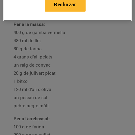
oli d'oliva verge extra
Rechazar
salsa rosa
Per a la massa:
400 g de gamba vermella
480 ml de llet
80 g de farina
4 grans d’all pelats
un raig de conyac
20 g de julivert picat
1 bitxo
120 ml d’oli d’oliva
un pessic de sal
pebre negre mòlt
Per a l’arrebossat:
100 g de farina
200 g de pa ratllat