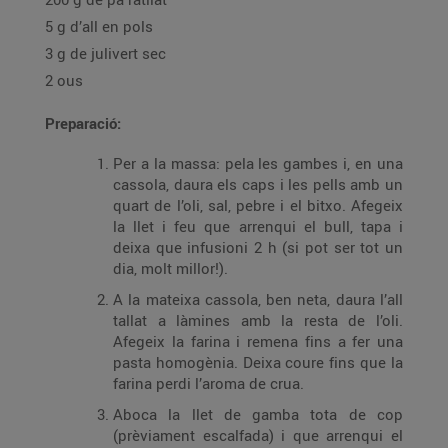
5 g d’all en pols
3 g de julivert sec
2 ous
Preparació:
Per a la massa: pela les gambes i, en una
cassola, daura els caps i les pells amb un
quart de l’oli, sal, pebre i el bitxo. Afegeix
la llet i feu que arrenqui el bull, tapa i
deixa que infusioni 2 h (si pot ser tot un
dia, molt millor!).
A la mateixa cassola, ben neta, daura l’all
tallat a làmines amb la resta de l’oli.
Afegeix la farina i remena fins a fer una
pasta homogènia. Deixa coure fins que la
farina perdi l’aroma de crua.
Aboca la llet de gamba tota de cop
(prèviament escalfada) i que arrenqui el