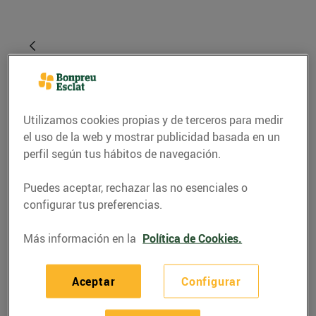
Utilizamos cookies propias y de terceros para medir
el uso de la web y mostrar publicidad basada en un
perfil según tus hábitos de navegación.
Puedes aceptar, rechazar las no esenciales o
RECETAS
configurar tus preferencias.
Croquetes de gamba
Más información en la
Política de Cookies.
19/noviembre/2021
Aceptar
Configurar
Ingredients per a 30 croquetes: