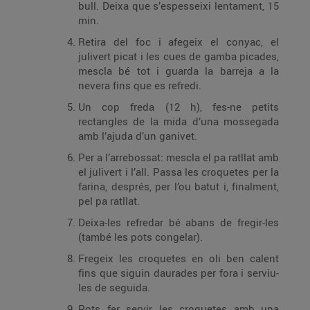
bull. Deixa que s’espesseixi lentament, 15
min.
Retira del foc i afegeix el conyac, el
julivert picat i les cues de gamba picades,
mescla bé tot i guarda la barreja a la
nevera fins que es refredi.
Un cop freda (12 h), fes-ne petits
rectangles de la mida d’una mossegada
amb l’ajuda d’un ganivet.
Per a l’arrebossat: mescla el pa ratllat amb
el julivert i l’all. Passa les croquetes per la
farina, després, per l’ou batut i, finalment,
pel pa ratllat.
Deixa-les refredar bé abans de fregir-les
(també les pots congelar).
Fregeix les croquetes en oli ben calent
fins que siguin daurades per fora i serviu-
les de seguida.
Pots fer servir les croquetes amb una