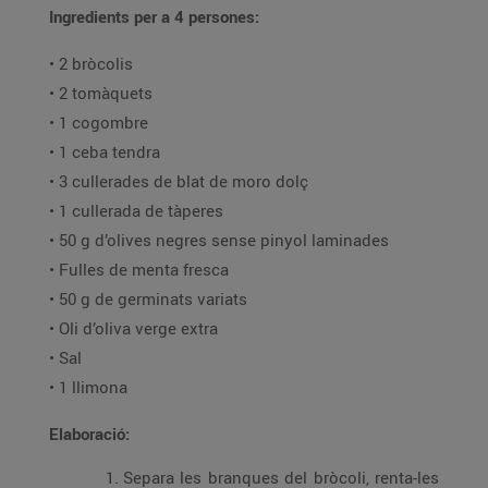
Ingredients per a 4 persones:
• 2 bròcolis
• 2 tomàquets
• 1 cogombre
• 1 ceba tendra
• 3 cullerades de blat de moro dolç
• 1 cullerada de tàperes
• 50 g d’olives negres sense pinyol laminades
• Fulles de menta fresca
• 50 g de germinats variats
• Oli d’oliva verge extra
• Sal
• 1 llimona
Elaboració:
Separa les branques del bròcoli, renta-les