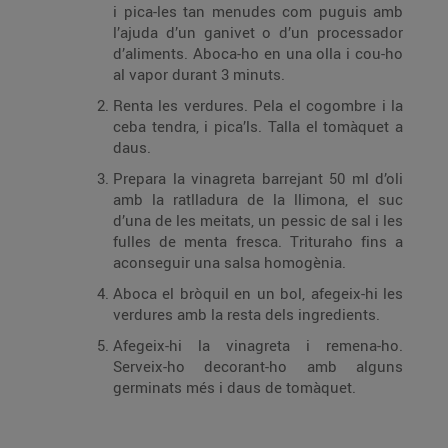
i pica-les tan menudes com puguis amb
l’ajuda d’un ganivet o d’un processador
d’aliments. Aboca-ho en una olla i cou-ho
al vapor durant 3 minuts.
Renta les verdures. Pela el cogombre i la
ceba tendra, i pica’ls. Talla el tomàquet a
daus.
Prepara la vinagreta barrejant 50 ml d’oli
amb la ratlladura de la llimona, el suc
d’una de les meitats, un pessic de sal i les
fulles de menta fresca. Trituraho fins a
aconseguir una salsa homogènia.
Aboca el bròquil en un bol, afegeix-hi les
verdures amb la resta dels ingredients.
Afegeix-hi la vinagreta i remena-ho.
Serveix-ho decorant-ho amb alguns
germinats més i daus de tomàquet.