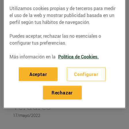
Utilizamos cookies propias y de terceros para medir
el uso de la web y mostrar publicidad basada en un
perfil según tus hábitos de navegación.
Puedes aceptar, rechazar las no esenciales o
configurar tus preferencias.
Más información en la
Política de Cookies.
Aceptar
Configurar
RECETAS
Rechazar
Cuscús de bròcoli de
verdures
17/mayo/2022