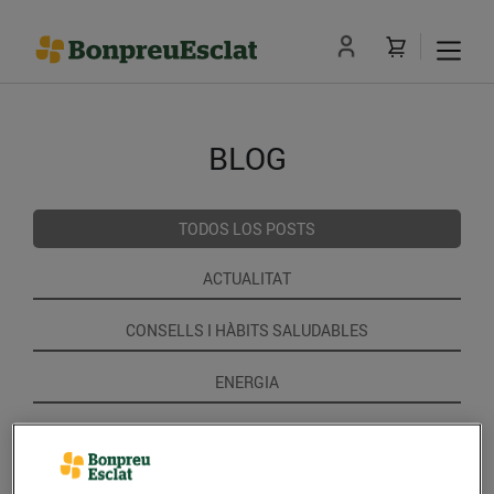
BLOG
TODOS LOS POSTS
ACTUALITAT
CONSELLS I HÀBITS SALUDABLES
ENERGIA
GASTRONOMIA I TRADICIONS
RECEPTES