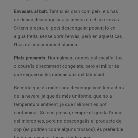
Envasats al buit.
Tant si és carn com peix, els has
de deixar descongelar a la nevera en el seu envàs.
Si tens pressa, el pots descongelar posant-lo en
aigua freda, sense obrir l'envàs, però en aquest cas
l'has de cuinar immediatament.
Plats preparats.
Normalment només cal escalfar-los
o coure'ls directament congelats, però el millor és
que segueixis les indicacions del fabricant.
Recorda que és millor una descongelació lenta dins
de la nevera, ja que és més uniforme, que no a
temperatura ambient, ja que l'aliment es pot
contaminar. Si tens pressa, sempre et queda l'opció
del microones, però no descongelis el producte de
cop (es podrien coure alguns trossos), és preferible
fer-ho en diverses fases i fer-lo servir