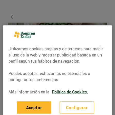
Utilizamos cookies propias y de terceros para medir
el uso de la web y mostrar publicidad basada en un
perfil según tus hábitos de navegación.
Puedes aceptar, rechazar las no esenciales o
CONSEJOS Y HÁBITOS SALUDABLES
configurar tus preferencias.
Descongela amb èxit
Más información en la
Política de Cookies.
els aliments
27/abril/2020
Aceptar
Configurar