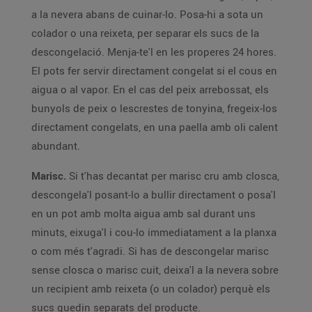
a la nevera abans de cuinar-lo. Posa-hi a sota un
colador o una reixeta, per separar els sucs de la
descongelació. Menja-te'l en les properes 24 hores.
El pots fer servir directament congelat si el cous en
aigua o al vapor. En el cas del peix arrebossat, els
bunyols de peix o lescrestes de tonyina, fregeix-los
directament congelats, en una paella amb oli calent
abundant.
Marisc.
Si t'has decantat per marisc cru amb closca,
descongela'l posant-lo a bullir directament o posa'l
en un pot amb molta aigua amb sal durant uns
minuts, eixuga'l i cou-lo immediatament a la planxa
o com més t'agradi. Si has de descongelar marisc
sense closca o marisc cuit, deixa'l a la nevera sobre
un recipient amb reixeta (o un colador) perquè els
sucs quedin separats del producte.