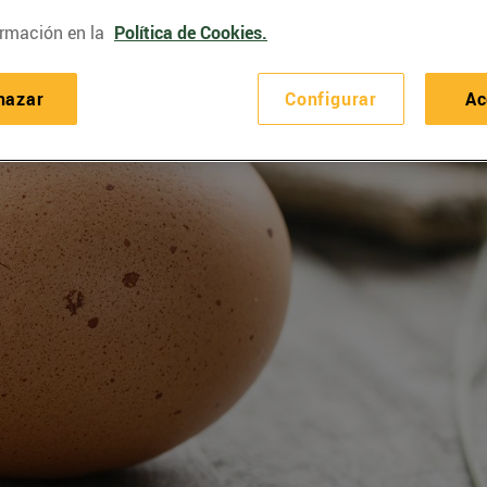
rmación en la
Política de Cookies.
hazar
Configurar
Ac