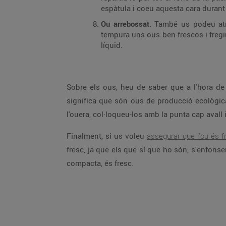
espàtula i coeu aquesta cara durant 
Ou arrebossat.
També us podeu atre
tempura uns ous ben frescos i fregir-
líquid.
Sobre els ous, heu de saber que a l'hora de
significa que són ous de producció ecològica
l'ouera, col·loqueu-los amb la punta cap avall i
Finalment, si us voleu
assegurar que l'ou és f
fresc, ja que els que sí que ho són, s'enfonsen
compacta, és fresc.