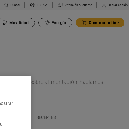
Buscar
Atención al cliente
Iniciar sesión
ES
Movilidad
Energía
Comprar online
de actualidad sobre alimentación, hablamos
emas.
mostrar
A I TRADICIONS
RECEPTES
.