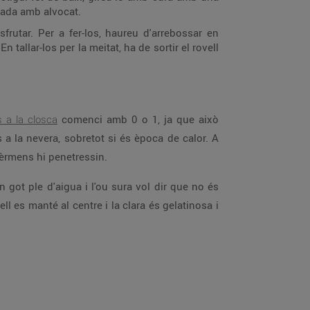
rrada amb alvocat.
frutar. Per a fer-los, haureu d'arrebossar en
 tallar-los per la meitat, ha de sortir el rovell
 a la closca
comenci amb 0 o 1, ja que això
a la nevera, sobretot si és època de calor. A
 gèrmens hi penetressin.
 got ple d'aigua i l'ou sura vol dir que no és
ll es manté al centre i la clara és gelatinosa i