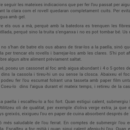
 seguir les mateixes indicacions que per fer l’ou passat per aigua.
nt la clara com el rovell quedaran completament cuits. Per evi
aigua amb gel.
tre els ous a mà, perquè amb la batedora es trenquen les fibres
atllada, perqué sino la truita s’enganxa i no es pot tombar bé. Us 
no s’han de batre els ous abans de tirar-los a la paella, sinó q
 per trencar els rovells i barrejar-los amb les clares. S'hi pot 
re algun altre aliment prèviament saltat.
ché, poseu un cassonet al foc amb aigua abundant i 4 o 5 gotes de 
ins la cassola i tireu-hi un ou sense la closca. Abaixeu el foc
podeu fer l’ou escumat folrant una tasseta amb paper film unta
Coeu-lo dins l’aigua durant el mateix temps, i retireu de la cas
paella i escalfeu-lo a foc fort. Quan estigui calent, submergiu l
 Utilitzeu oli de qualitat, per exemple d'oliva verge extra, ja qu
 greixós, eixigueu l'ou en paper de cuina absorbent després de tr
ó més saludable de l'ou ferrat. En comptes de submergir l'ou e
ella. Escalfeu a foc mitjà i quan sigui calent afegiu-hi l'ou. Quan