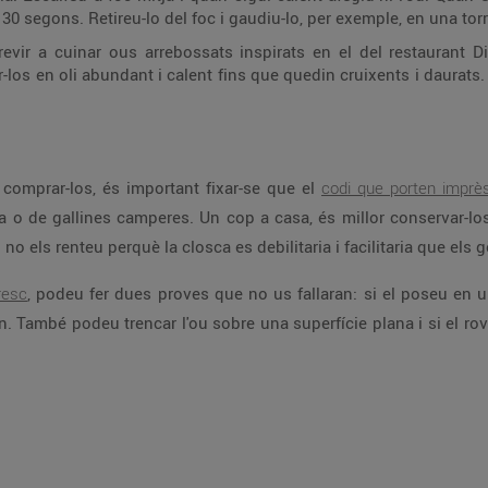
30 segons. Retireu-lo del foc i gaudiu-lo, per exemple, en una to
vir a cuinar ous arrebossats inspirats en el del restaurant Dis
los en oli abundant i calent fins que quedin cruixents i daurats. En
 comprar-los, és important fixar-se que el
codi que porten imprès
 o de gallines camperes. Un cop a casa, és millor conservar-los 
 no els renteu perquè la closca es debilitaria i facilitaria que els
resc
, podeu fer dues proves que no us fallaran: si el poseu en un
. També podeu trencar l'ou sobre una superfície plana i si el rove