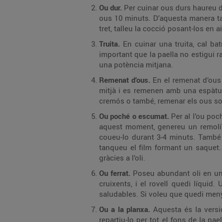
Ou dur.
Per cuinar ous durs haureu de
ous 10 minuts. D’aquesta manera ta
tret, talleu la cocció posant-los en 
Truita.
En cuinar una truita, cal ba
important que la paella no estigui r
una potència mitjana.
Remenat d’ous.
En el remenat d’ous 
mitjà i es remenen amb una espàtula
cremós o també, remenar els ous sob
Ou poché o escumat.
Per al l’ou po
aquest moment, genereu un remolí d
coueu-lo durant 3-4 minuts. També 
tanqueu el film formant un saquet. 
gràcies a l’oli.
Ou ferrat.
Poseu abundant oli en una 
cruixents, i el rovell quedi líquid.
saludables. Si voleu que quedi menys
Ou a la planxa.
Aquesta és la versi
repartiu-lo per tot el fons de la pa