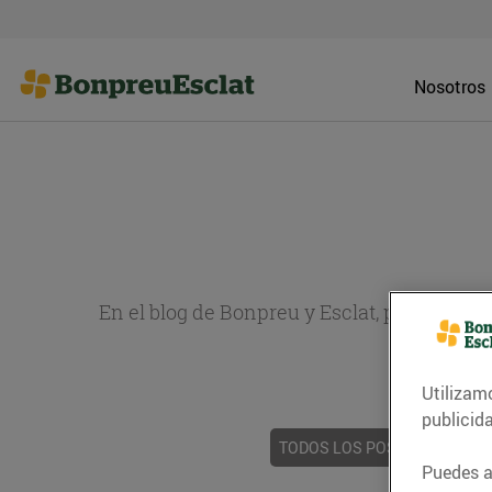
Nosotros
En el blog de Bonpreu y Esclat, puedes en
sobr
Utilizam
publicid
TODOS LOS POSTS
ACTUAL
Puedes ac