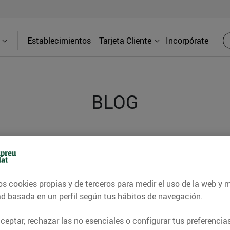
Establecimientos
Tarjeta Cliente
Incorpórate
BLOG
contrar recetas, consejos nutricionales, información 
e gastronomía de nuestro territorio y muchos otros t
os cookies propias y de terceros para medir el uso de la web y 
ad basada en un perfil según tus hábitos de navegación.
ITAT
CONSELLS I HÀBITS SALUDABLES
ENERGIA
GASTRONOMI
eptar, rechazar las no esenciales o configurar tus preferencias