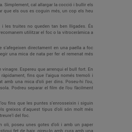
 Simplement, cal allargar la cocció i bullir els
tar que els ous es coguin més, un cop els heu
 i les truites no queden tan ben lligades. És
recomanem utilitzar el foc o la vitroceràmica a
ue s’afegeixen directament en una paella a foc
afegir una mica de nata per fer el remenat més
vinagre. Espereu que arrenqui el bull fort. En
 ràpidament, fins que l’aigua només tremoli i
t amb una mica d’oli per dins. Poseu-hi l’ou,
sola. Podreu separar el film de l’ou fàcilment
'ou fins que les puntes s'enrosseixin i siguin
e els greixos d'aquest tipus d'oli són molt més
eure'l del foc.
n oli, poseu unes gotes d'oli i amb un paper
 estigui fet de baix, gireu-lo amb cura amb una