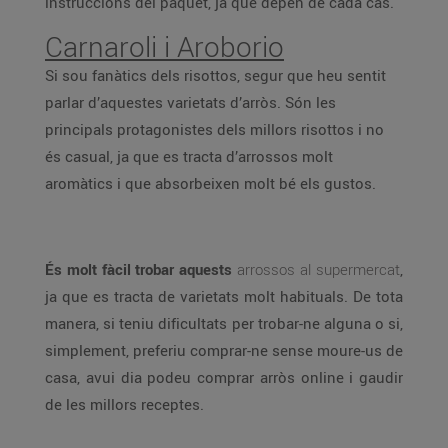
instruccions del paquet, ja que depèn de cada cas.
Carnaroli i Aroborio
Si sou fanàtics dels risottos, segur que heu sentit
parlar d’aquestes varietats d’arròs. Són les
principals protagonistes dels millors risottos i no
és casual, ja que es tracta d’arrossos molt
aromàtics i que absorbeixen molt bé els gustos.
És molt fàcil trobar aquests
arrossos al supermercat
,
ja que es tracta de varietats molt habituals. De tota
manera, si teniu dificultats per trobar-ne alguna o si,
simplement, preferiu comprar-ne sense moure-us de
casa, avui dia podeu comprar arròs online i gaudir
de les millors receptes.