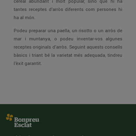
cereal abundant i molt popular, sinó que hi ha
tantes receptes d’arròs diferents com persones hi
ha al món.
Podeu preparar una paella, un risotto o un arròs de
mar i muntanya, o podeu inventar-vos algunes
receptes originals d’arròs. Seguint aquests consells
bàsics i triant bé la varietat més adequada, tindreu
l’èxit garantit.