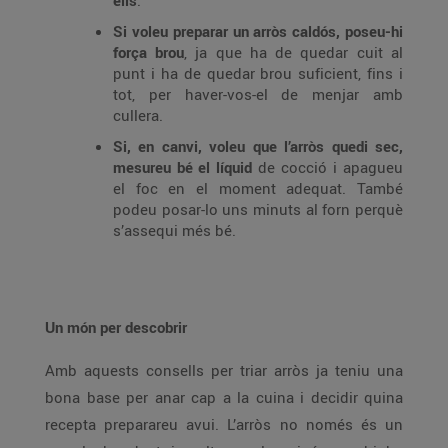
ells
.
Si voleu preparar un arròs caldós, poseu-hi
força brou
, ja que ha de quedar cuit al
punt i ha de quedar brou suficient, fins i
tot, per haver-vos-el de menjar amb
cullera.
Si, en canvi, voleu que l’arròs quedi sec,
mesureu bé el líquid
de cocció i apagueu
el foc en el moment adequat. També
podeu posar-lo uns minuts al forn perquè
s’assequi més bé.
Un món per descobrir
Amb aquests consells per triar arròs ja teniu una
bona base per anar cap a la cuina i decidir quina
recepta preparareu avui. L’arròs no només és un