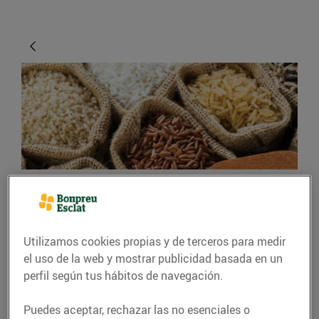
CONSEJOS Y HÁBITOS SALUDABLES
El millor arròs per a
Utilizamos cookies propias y de terceros para medir
cada plat
el uso de la web y mostrar publicidad basada en un
perfil según tus hábitos de navegación.
07/junio/2019
Puedes aceptar, rechazar las no esenciales o