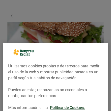
Utilizamos cookies propias y de terceros para medir
CONSEJOS Y HÁBITOS SALUDABLES
el uso de la web y mostrar publicidad basada en un
perfil según tus hábitos de navegación.
El millor berenar per
sortir de l’escola amb
Puedes aceptar, rechazar las no esenciales o
configurar tus preferencias.
tota l’energia
Más información en la
Política de Cookies.
12/septiembre/2019