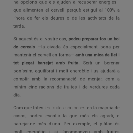
ha opcions que els ajuden a recuperar energies i
que alimenten el cervell perquè estigui al 100% a
l’hora de fer els deures o de les activitats de la
tarda.
Si aquest és el vostre cas,
podeu preparar-los un bol
de cereals
—la civada és especialment bona per
mantenir el cervell en forma—
amb una mica de llet i
tot plegat barrejat amb fruita.
Serà un berenar
boníssim, equilibrat i molt energètic i us ajudarà a
complir amb la recomanació de menjar, com a
mínim cinc racions de fruites i de verdures cada
dia.
Com que totes
les fruites són bones
en la majoria de
casos, podeu escollir la que més els agradi, o
barrejar-ne més d’una. Per exemple, el plàtan és
molt energètic i si l’acompanyeu amb fruites