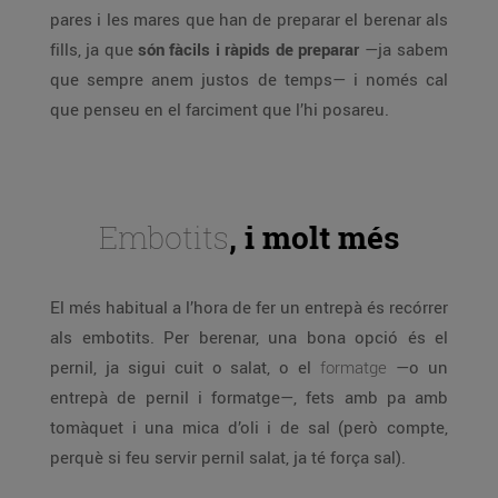
pares i les mares que han de preparar el berenar als
fills, ja que
són fàcils i ràpids de preparar
—ja sabem
que sempre anem justos de temps— i només cal
que penseu en el farciment que l’hi posareu.
Embotits
, i molt més
El més habitual a l’hora de fer un entrepà és recórrer
als embotits. Per berenar, una bona opció és el
pernil, ja sigui cuit o salat, o el
formatge
—o un
entrepà de pernil i formatge—, fets amb pa amb
tomàquet i una mica d’oli i de sal (però compte,
perquè si feu servir pernil salat, ja té força sal).