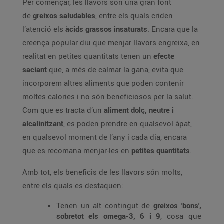
Per començar, les llavors són una gran font
de
greixos saludables
, entre els quals criden
l’atenció els
àcids grassos insaturats
. Encara que la
creença popular diu que menjar llavors engreixa, en
realitat en petites quantitats tenen un
efecte
saciant
que, a més de calmar la gana, evita que
incorporem altres aliments que poden contenir
moltes calories i no són beneficiosos per la salut.
Com que es tracta d’un
aliment dolç, neutre i
alcalinitzant
, es poden prendre en qualsevol àpat,
en qualsevol moment de l’any i cada dia, encara
que es recomana menjar-les en
petites quantitats
.
Amb tot, els beneficis de les llavors són molts,
entre els quals es destaquen:
Tenen un alt contingut de
greixos 'bons',
sobretot els omega-3, 6 i 9
, cosa que