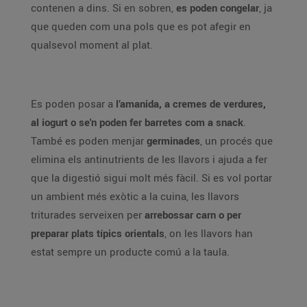
contenen a dins. Si en sobren,
es poden congelar
, ja
que queden com una pols que es pot afegir en
qualsevol moment al plat.
Es poden posar a
l’amanida, a cremes de verdures,
al iogurt o se'n poden fer barretes com a snack
.
També es poden menjar
germinades
, un procés que
elimina els antinutrients de les llavors i ajuda a fer
que la digestió sigui molt més fàcil. Si es vol portar
un ambient més exòtic a la cuina, les llavors
triturades serveixen per
arrebossar carn o per
preparar plats típics orientals
, on les llavors han
estat sempre un producte comú a la taula.