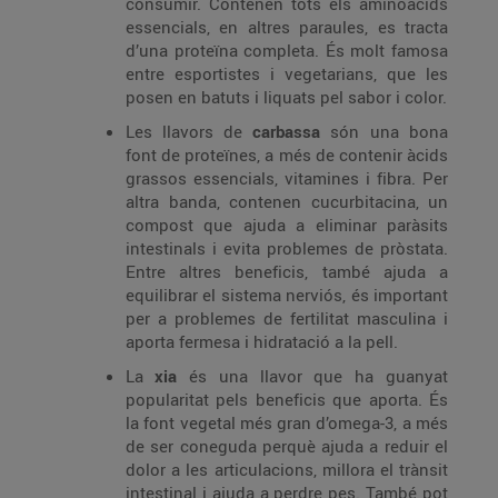
consumir. Contenen tots els aminoàcids
essencials, en altres paraules, es tracta
d’una proteïna completa. És molt famosa
entre esportistes i vegetarians, que les
posen en batuts i liquats pel sabor i color.
Les llavors de
carbassa
són una bona
font de proteïnes, a més de contenir àcids
grassos essencials, vitamines i fibra. Per
altra banda, contenen cucurbitacina, un
compost que ajuda a eliminar paràsits
intestinals i evita problemes de pròstata.
Entre altres beneficis, també ajuda a
equilibrar el sistema nerviós, és important
per a problemes de fertilitat masculina i
aporta fermesa i hidratació a la pell.
La
xia
és una llavor que ha guanyat
popularitat pels beneficis que aporta. És
la font vegetal més gran d’omega-3, a més
de ser coneguda perquè ajuda a reduir el
dolor a les articulacions, millora el trànsit
intestinal i ajuda a perdre pes. També pot