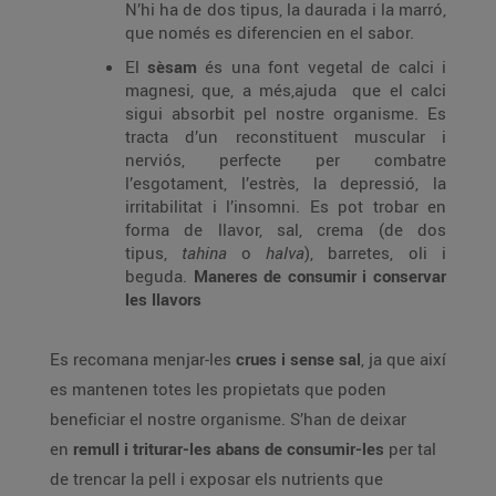
N’hi ha de dos tipus, la daurada i la marró,
que només es diferencien en el sabor.
El
sèsam
és una font vegetal de calci i
magnesi, que, a més,ajuda que el calci
sigui absorbit pel nostre organisme. Es
tracta d’un reconstituent muscular i
nerviós, perfecte per combatre
l’esgotament, l’estrès, la depressió, la
irritabilitat i l’insomni. Es pot trobar en
forma de llavor, sal, crema (de dos
tipus,
tahina
o
halva
), barretes, oli i
beguda.
Maneres de consumir i conservar
les llavors
Es recomana menjar-les
crues i sense sal
, ja que així
es mantenen totes les propietats que poden
beneficiar el nostre organisme. S’han de deixar
en
remull i triturar-les abans de consumir-les
per tal
de trencar la pell i exposar els nutrients que