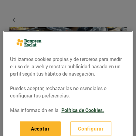
Utilizamos cookies propias y de terceros para medir
el uso de la web y mostrar publicidad basada en un
perfil según tus hábitos de navegación.
GASTRONOMÍA Y TRADICIONES
Puedes aceptar, rechazar las no esenciales o
configurar tus preferencias.
El xató, la tradicional
amanida marinera
Más información en la
Política de Cookies.
catalana
Aceptar
Configurar
31/enero/2017