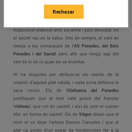
Rechazar
Segurament el
xató
no necessita presentació, però
per si de cas encara no l’heu tastat, és un plat
tradicional elaborat amb escarola i peix dessalat, on
el secret rau en la salsa. Des de sempre, el xató es
menja a les comarques de l’
Alt Penedès, del Baix
Penedès i del Garraf
, però allò que ningú sap del
cert és ni on ni quan es va inventar.
Hi ha disputes per atribuir-se els mèrits de la
creació d’aquest plat català, i cada zona defensa la
seva versió. Els de
Vilafranca del Penedès
justifiquen que el mot xató prové del francès
‘
château
’, que vol dir castell, i així és com el cuinen
ells: en forma de castell. Els de
Sitges
diuen que el
nom el va idear l’artista Ramon Canudes i que el
plat va sorgir d’un sopar de modernistes fet a la