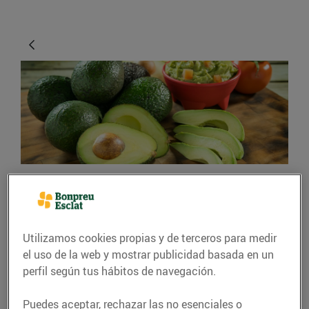
CONSEJOS Y HÁBITOS SALUDABLES
Els beneficis de
Utilizamos cookies propias y de terceros para medir
l’alvocat
el uso de la web y mostrar publicidad basada en un
perfil según tus hábitos de navegación.
18/enero/2019
Puedes aceptar, rechazar las no esenciales o