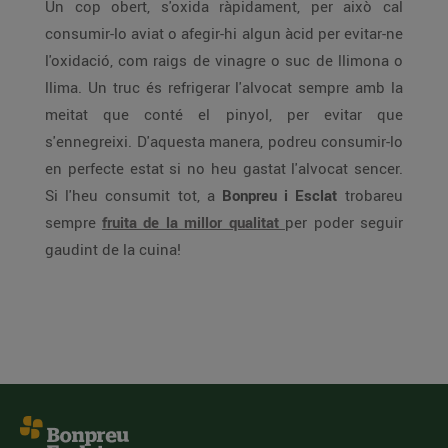
Un cop obert, s'oxida ràpidament, per això cal
consumir-lo aviat o afegir-hi algun àcid per evitar-ne
l'oxidació, com raigs de vinagre o suc de llimona o
llima. Un truc és refrigerar l'alvocat sempre amb la
meitat que conté el pinyol, per evitar que
s'ennegreixi. D'aquesta manera, podreu consumir-lo
en perfecte estat si no heu gastat l'alvocat sencer.
Si l'heu consumit tot, a
Bonpreu i Esclat
trobareu
sempre
fruita de la millor qualitat
per poder seguir
gaudint de la cuina!