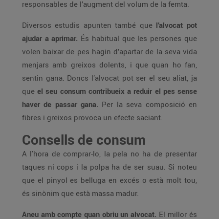
responsables de l’augment del volum de la femta.
Diversos estudis apunten també que
l’alvocat pot
ajudar a aprimar.
És habitual que les persones que
volen baixar de pes hagin d’apartar de la seva vida
menjars amb greixos dolents, i que quan ho fan,
sentin gana. Doncs l’alvocat pot ser el seu aliat, ja
que
el seu consum contribueix a reduir el pes sense
haver de passar gana.
Per la seva composició en
fibres i greixos provoca un efecte saciant.
Consells de consum
A l'hora de comprar-lo, la pela no ha de presentar
taques ni cops i la polpa ha de ser suau. Si noteu
que el pinyol es belluga en excés o està molt tou,
és sinònim que està massa madur.
Aneu amb compte quan obriu un alvocat.
El millor és