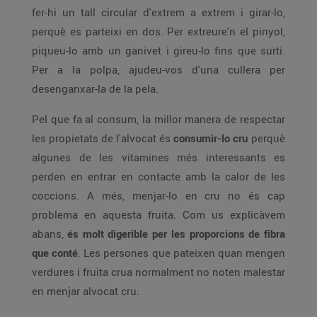
fer-hi un tall circular d'extrem a extrem i girar-lo,
perquè es parteixi en dos. Per extreure'n el pinyol,
piqueu-lo amb un ganivet i gireu-lo fins que surti.
Per a la polpa, ajudeu-vos d'una cullera per
desenganxar-la de la pela.
Pel que fa al consum, la millor manera de respectar
les propietats de l'alvocat és
consumir-lo cru
perquè
algunes de les vitamines més interessants es
perden en entrar en contacte amb la calor de les
coccions. A més, menjar-lo en cru no és cap
problema en aquesta fruita. Com us explicàvem
abans,
és molt digerible per les proporcions de fibra
que conté
. Les persones que pateixen quan mengen
verdures i fruita crua normalment no noten malestar
en menjar alvocat cru.