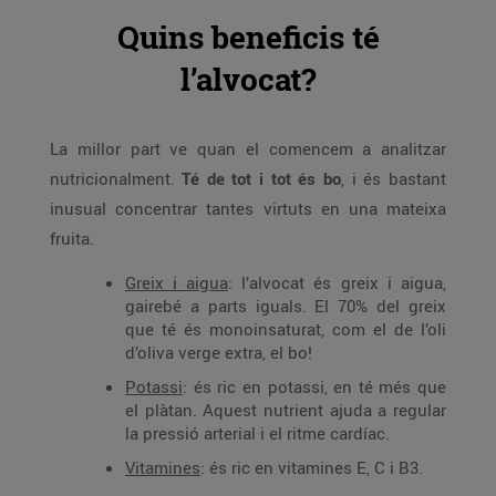
Quins beneficis té
l’alvocat?
La millor part ve quan el comencem a analitzar
nutricionalment.
Té de tot i tot és bo
, i és bastant
inusual concentrar tantes virtuts en una mateixa
fruita.
Greix i aigua
: l’alvocat és greix i aigua,
gairebé a parts iguals. El 70% del greix
que té és monoinsaturat, com el de l’oli
d’oliva verge extra, el bo!
Potassi
: és ric en potassi, en té més que
el plàtan. Aquest nutrient ajuda a regular
la pressió arterial i el ritme cardíac.
Vitamines
: és ric en vitamines E, C i B3.