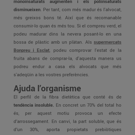
monoinsaturats augmenten i els poliinsaturats
disminueixen
. Per tant, com més madur és l'alvocat,
més greixos bons té. Així que és recomanable
consumir-lo quan és més tou. Si el compreu verd, el
podeu madurar dins la nevera posant-lo en una
bossa de plàstic amb un plàtan. Als
supermercats
Bonpreu i Esclat
, podeu comprovar l'estat de la
fruita abans de comprar-la, d'aquesta manera us
podreu endur a casa els alvocats que més
s'adeqüin a les vostres preferències.
Ajuda l’organisme
El perfil de la fibra dietètica que conté és de
tendència insoluble.
En concret un 70% del total ho
és, per aquest motiu provoca un efecte
d’arrossegament. En canvi, la part soluble, que és
d’un 30%, aporta propietats prebiòtiques