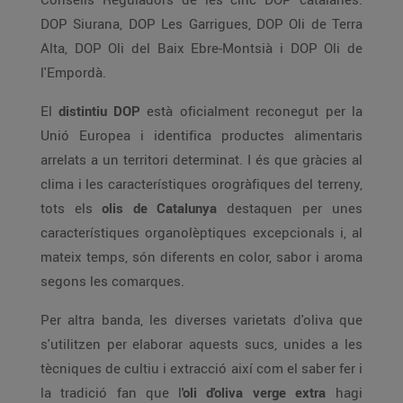
DOP Siurana, DOP Les Garrigues, DOP Oli de Terra
Alta, DOP Oli del Baix Ebre-Montsià i DOP Oli de
l'Empordà.
El
distintiu DOP
està oficialment reconegut per la
Unió Europea i identifica productes alimentaris
arrelats a un territori determinat. I és que gràcies al
clima i les característiques orogràfiques del terreny,
tots els
olis de Catalunya
destaquen per unes
característiques organolèptiques excepcionals i, al
mateix temps, són diferents en color, sabor i aroma
segons les comarques.
Per altra banda, les diverses varietats d'oliva que
s'utilitzen per elaborar aquests sucs, unides a les
tècniques de cultiu i extracció així com el saber fer i
la tradició fan que l
'oli d'oliva verge extra
hagi