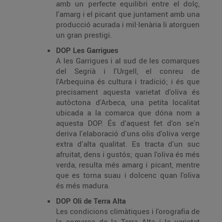
amb un perfecte equilibri entre el dolç,
l'amarg i el picant que juntament amb una
producció acurada i mil·lenària li atorguen
un gran prestigi.
DOP Les Garrigues
A les Garrigues i al sud de les comarques
del Segrià i l'Urgell, el conreu de
l'Arbequina és cultura i tradició; i és que
precisament aquesta varietat d'oliva és
autòctona d'Arbeca, una petita localitat
ubicada a la comarca que dóna nom a
aquesta DOP. És d'aquest fet d'on se'n
deriva l'elaboració d'uns olis d'oliva verge
extra d'alta qualitat. Es tracta d'un suc
afruitat, dens i gustós; quan l'oliva és més
verda, resulta més amarg i picant, mentre
que es torna suau i dolcenc quan l'oliva
és més madura.
DOP Oli de Terra Alta
Les condicions climàtiques i l'orografia de
la comarca de la Terra Alta i la varietat