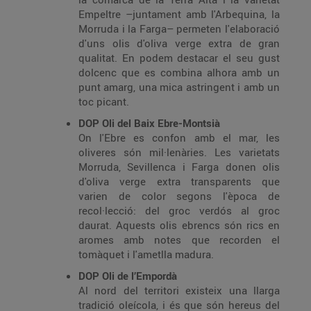
Empeltre –juntament amb l'Arbequina, la
Morruda i la Farga– permeten l'elaboració
d'uns olis d'oliva verge extra de gran
qualitat. En podem destacar el seu gust
dolcenc que es combina alhora amb un
punt amarg, una mica astringent i amb un
toc picant.
DOP Oli del Baix Ebre-Montsià
On l'Ebre es confon amb el mar, les
oliveres són mil·lenàries. Les varietats
Morruda, Sevillenca i Farga donen olis
d'oliva verge extra transparents que
varien de color segons l'època de
recol·lecció: del groc verdós al groc
daurat. Aquests olis ebrencs són rics en
aromes amb notes que recorden el
tomàquet i l'ametlla madura.
DOP Oli de l’Empordà
Al nord del territori existeix una llarga
tradició oleícola, i és que són hereus del