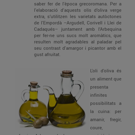
saber fer de l'època grecoromana. Per a
l'elaboració d'aquests olis d’oliva verge
extra, s’utilitzen les varietats autòctones
de l'Empordà –Argudell, Corivell i Llei de
Cadaqués– juntament amb l’Arbequina
per fer-ne uns sucs molt aromàtics, que
resulten molt agradables al paladar pel
seu contrast d'amargor i picantor amb el
gust afruitat.
L'oli d'oliva és
un aliment que
presenta
infinites
possibilitats a
la cuina: per
amanir, fregir,
coure,