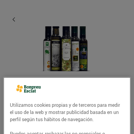
CONSEJOS Y HÁBITOS SALUDABLES
Els millors olis de
Utilizamos cookies propias y de terceros para medir
Catalunya
el uso de la web y mostrar publicidad basada en un
perfil según tus hábitos de navegación.
15/noviembre/2016
Puedes aceptar, rechazar las no esenciales o