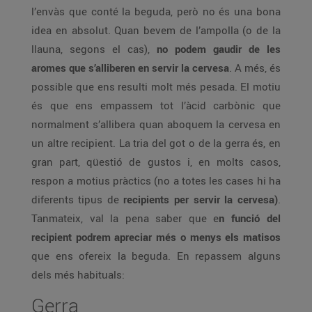
l’envàs que conté la beguda, però no és una bona
idea en absolut. Quan bevem de l’ampolla (o de la
llauna, segons el cas),
no podem gaudir de les
aromes que s’alliberen en servir la cervesa
. A més, és
possible que ens resulti molt més pesada. El motiu
és que ens empassem tot l’àcid carbònic que
normalment s’allibera quan aboquem la cervesa en
un altre recipient. La tria del got o de la gerra és, en
gran part, qüestió de gustos i, en molts casos,
respon a motius pràctics (no a totes les cases hi ha
diferents tipus de
recipients per servir la cervesa)
.
Tanmateix, val la pena saber que e
n funció del
recipient podrem apreciar més o menys els matisos
que ens ofereix la beguda. En repassem alguns
dels més habituals:
Gerra