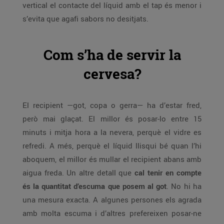
vertical el contacte del líquid amb el tap és menor i
s’evita que agafi sabors no desitjats.
Com s’ha de servir la
cervesa?
El recipient —got, copa o gerra— ha d’estar fred,
però mai glaçat. El millor és posar-lo entre 15
minuts i mitja hora a la nevera, perquè el vidre es
refredi. A més, perquè el líquid llisqui bé quan l’hi
aboquem, el millor és mullar el recipient abans amb
aigua freda. Un altre detall que
cal tenir en compte
és la quantitat d’escuma que posem al got
. No hi ha
una mesura exacta. A algunes persones els agrada
amb molta escuma i d’altres prefereixen posar-ne