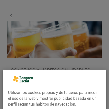
CONSEJOS Y HÁBITOS SALUDABLES
Els secrets per gaudir
d’una bona cervesa
Utilizamos cookies propias y de terceros para medir
01/marzo/2019
el uso de la web y mostrar publicidad basada en un
perfil según tus hábitos de navegación.