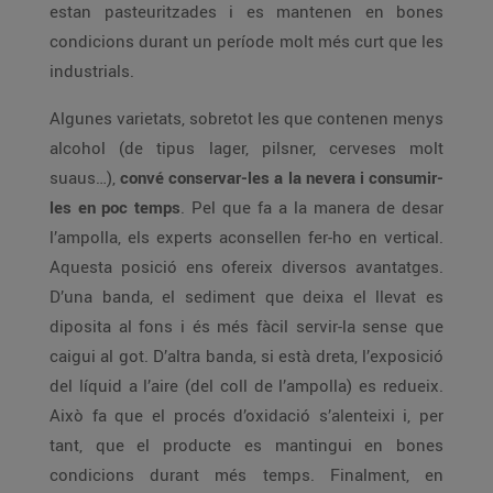
estan pasteuritzades i es mantenen en bones
condicions durant un període molt més curt que les
industrials.
Algunes varietats, sobretot les que contenen menys
alcohol (de tipus lager, pilsner, cerveses molt
suaus…),
convé conservar-les a la nevera i consumir-
les en poc temps
. Pel que fa a la manera de desar
l’ampolla, els experts aconsellen fer-ho en vertical.
Aquesta posició ens ofereix diversos avantatges.
D’una banda, el sediment que deixa el llevat es
diposita al fons i és més fàcil servir-la sense que
caigui al got. D’altra banda, si està dreta, l’exposició
del líquid a l’aire (del coll de l’ampolla) es redueix.
Això fa que el procés d’oxidació s’alenteixi i, per
tant, que el producte es mantingui en bones
condicions durant més temps. Finalment, en