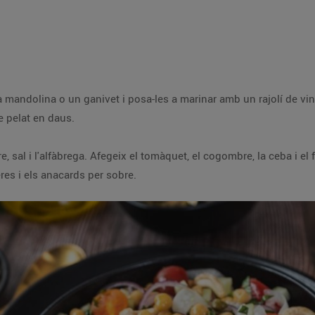
a mandolina o un ganivet i posa-les a marinar amb un rajolí de vin
e pelat en daus.
, sal i l'alfàbrega. Afegeix el tomàquet, el cogombre, la ceba i el f
res i els anacards per sobre.