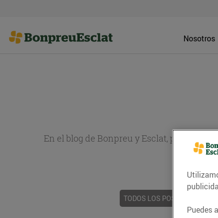
Nosotros
En el blog de Bonpreu y Esclat, puedes en
sobr
Utilizam
publicid
TODOS LOS POSTS
ACTUAL
Puedes ac