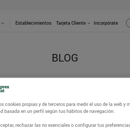
Establecimientos
Tarjeta Cliente
Incorpórate
BLOG
contrar recetas, consejos nutricionales, información 
e gastronomía de nuestro territorio y muchos otros t
os cookies propias y de terceros para medir el uso de la web y 
ad basada en un perfil según tus hábitos de navegación.
ITAT
CONSELLS I HÀBITS SALUDABLES
ENERGIA
GASTRONOMI
eptar, rechazar las no esenciales o configurar tus preferencias