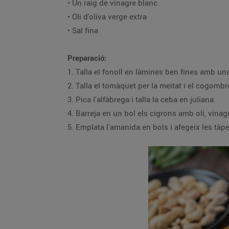
• Un raig de vinagre blanc
• Oli d'oliva verge extra
• Sal fina
Preparació:
1. Talla el fonoll en làmines ben fines amb un
2. Talla el tomàquet per la meitat i el cogombr
3. Pica l'alfàbrega i talla la ceba en juliana.
4. Barreja en un bol els cigrons amb oli, vinagre
5. Emplata l'amanida en bols i afegeix les tàpe