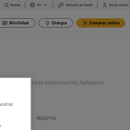
Buscar
Atención al cliente
Iniciar sesión
ES
Movilidad
Energía
Comprar online
de actualidad sobre alimentación, hablamos
emas.
mostrar
A I TRADICIONS
RECEPTES
.