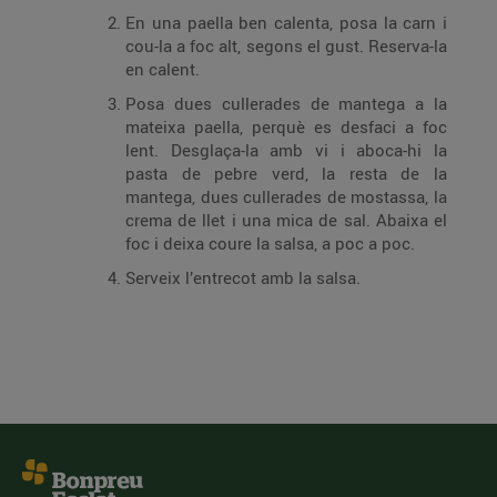
En una paella ben calenta, posa la carn i
cou-la a foc alt, segons el gust. Reserva-la
en calent.
Posa dues cullerades de mantega a la
mateixa paella, perquè es desfaci a foc
lent. Desglaça-la amb vi i aboca-hi la
pasta de pebre verd, la resta de la
mantega, dues cullerades de mostassa, la
crema de llet i una mica de sal. Abaixa el
foc i deixa coure la salsa, a poc a poc.
Serveix l’entrecot amb la salsa.