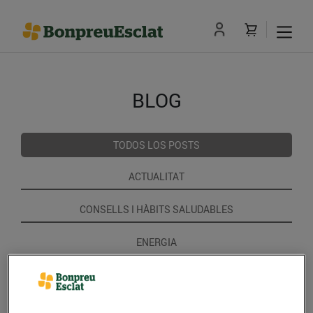
BLOG
TODOS LOS POSTS
ACTUALITAT
CONSELLS I HÀBITS SALUDABLES
ENERGIA
GASTRONOMIA I TRADICIONS
RECEPTES