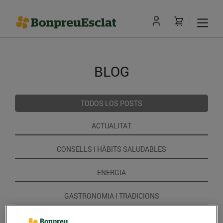
BLOG
TODOS LOS POSTS
ACTUALITAT
CONSELLS I HÀBITS SALUDABLES
ENERGIA
GASTRONOMIA I TRADICIONS
RECEPTES