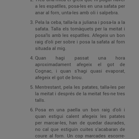
a les espatlles, posa-les en una safata per
anar al forn, unta-les amb oli i salpebra.
Pela la ceba, talla-la a juliana i posa-la a la
safata. Talla els tomàquets per la meitat i
posa’ls amb les espatlles. Afegeix un bon
raig d'oli per sobre i posa la safata al forn
situada al mig.
Quan hagi passat una hora
aproximadament afegeix el got de
Cognac, i quan s'hagi quasi evaporat,
afegeix el got de brou.
Mentrestant, pela les patates, talla-les per
la meitat i després de la meitat fes-ne tres
talls.
Posa en una paella un bon raig d'oli i
quan estigui calent afegeix les patates
per marcar-les, han de quedar daurades,
no cal que estiguin cuites s’acabaran de
coure al forn. Un cop marcades escorre-