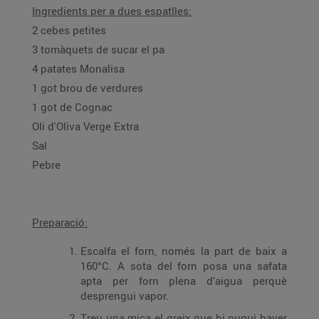
Ingredients per a dues espatlles:
2 cebes petites
3 tomàquets de sucar el pa
4 patates Monalisa
1 got brou de verdures
1 got de Cognac
Oli d'Oliva Verge Extra
Sal
Pebre
Preparació:
Escalfa el forn, només la part de baix a
160°C. A sota del forn posa una safata
apta per forn plena d'aigua perquè
desprengui vapor.
Treu una mica el greix que hi pugui haver