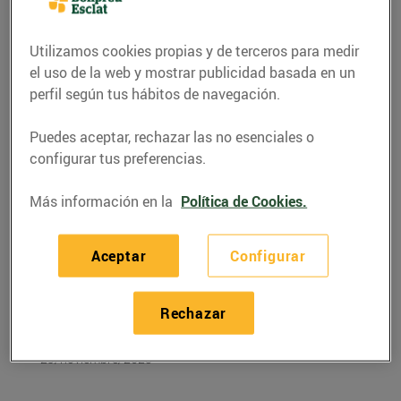
Utilizamos cookies propias y de terceros para medir
el uso de la web y mostrar publicidad basada en un
perfil según tus hábitos de navegación.
Puedes aceptar, rechazar las no esenciales o
configurar tus preferencias.
Más información en la
Política de Cookies.
Aceptar
Configurar
RECETAS
Espatlla de cabrit al
Rechazar
forn
29/noviembre/2023