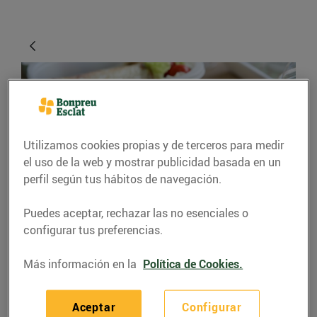
Utilizamos cookies propias y de terceros para medir
el uso de la web y mostrar publicidad basada en un
perfil según tus hábitos de navegación.
CONSEJOS Y HÁBITOS SALUDABLES
Puedes aceptar, rechazar las no esenciales o
configurar tus preferencias.
Et toca dinar fora de
casa?
Más información en la
Política de Cookies.
09/noviembre/2015
Aceptar
Configurar