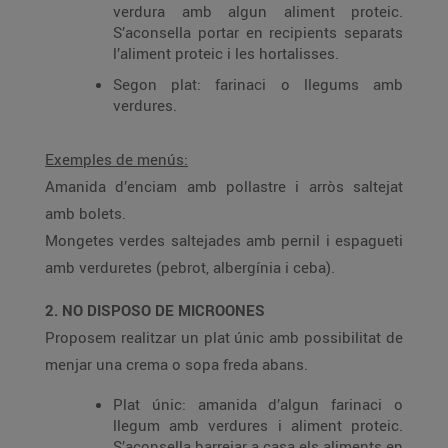
verdura amb algun aliment proteic.
S’aconsella portar en recipients separats
l’aliment proteic i les hortalisses.
Segon plat: farinaci o llegums amb
verdures.
Exemples de menús:
Amanida d’enciam amb pollastre i arròs saltejat
amb bolets.
Mongetes verdes saltejades amb pernil i espagueti
amb verduretes (pebrot, albergínia i ceba).
2. NO DISPOSO DE MICROONES
Proposem realitzar un plat únic amb possibilitat de
menjar una crema o sopa freda abans.
Plat únic: amanida d’algun farinaci o
llegum amb verdures i aliment proteic.
S’aconsella barrejar a casa els aliments en