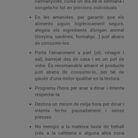
carmanyoles, cuina un dia de la setmana i
congela-ho tot en porcions individuals.
En les amanides, per garantir que els
aliments siguin higiènicament segurs,
afegeix els ingredients d’origen animal
(tonyina, sardines, formatge...) just abans
de consumir-los.
Porta l’amaniment a part (oli, vinagre i
sal), barrejat des de casa i en un pot de
vidre. És recomanable amanir el producte
just abans de consumir-lo, per tal de
gaudir d’una millor qualitat en la textura.
Programa l’hora per anar a dinar i intenta
respectar-la.
Destina un mínim de mitja hora per dinar i
intenta fer-ho pausadament i sense
presses.
No mengis a la mateixa taula de treball
(vés a la cafeteria o alguna altra zona