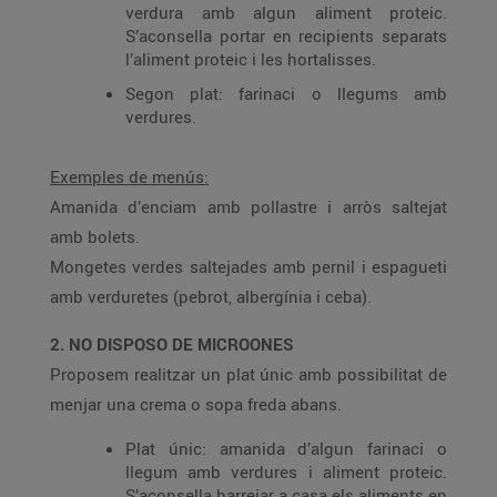
verdura amb algun aliment proteic.
S’aconsella portar en recipients separats
l’aliment proteic i les hortalisses.
Segon plat: farinaci o llegums amb
verdures.
Exemples de menús:
Amanida d’enciam amb pollastre i arròs saltejat
amb bolets.
Mongetes verdes saltejades amb pernil i espagueti
amb verduretes (pebrot, albergínia i ceba).
2. NO DISPOSO DE MICROONES
Proposem realitzar un plat únic amb possibilitat de
menjar una crema o sopa freda abans.
Plat únic: amanida d’algun farinaci o
llegum amb verdures i aliment proteic.
S’aconsella barrejar a casa els aliments en