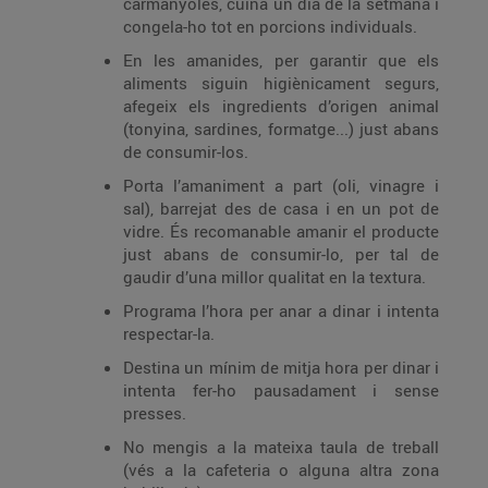
carmanyoles, cuina un dia de la setmana i
congela-ho tot en porcions individuals.
En les amanides, per garantir que els
aliments siguin higiènicament segurs,
afegeix els ingredients d’origen animal
(tonyina, sardines, formatge...) just abans
de consumir-los.
Porta l’amaniment a part (oli, vinagre i
sal), barrejat des de casa i en un pot de
vidre. És recomanable amanir el producte
just abans de consumir-lo, per tal de
gaudir d’una millor qualitat en la textura.
Programa l’hora per anar a dinar i intenta
respectar-la.
Destina un mínim de mitja hora per dinar i
intenta fer-ho pausadament i sense
presses.
No mengis a la mateixa taula de treball
(vés a la cafeteria o alguna altra zona