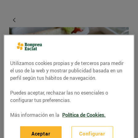
Utilizamos cookies propias y de terceros para medir
el uso de la web y mostrar publicidad basada en un
perfil según tus hábitos de navegación.
CONSEJOS Y HÁBITOS SALUDABLES
Puedes aceptar, rechazar las no esenciales o
configurar tus preferencias.
Et toca dinar fora de
casa?
Más información en la
Política de Cookies.
09/noviembre/2015
Aceptar
Configurar