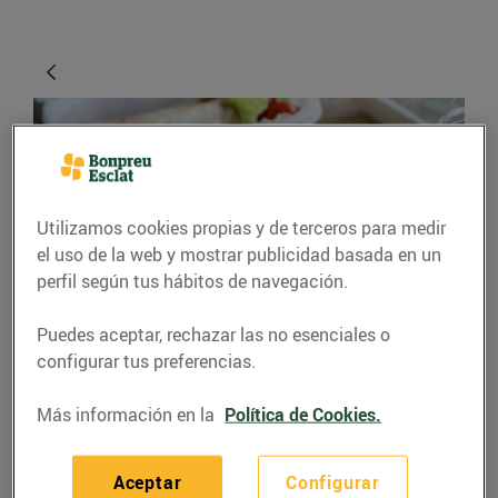
Utilizamos cookies propias y de terceros para medir
el uso de la web y mostrar publicidad basada en un
perfil según tus hábitos de navegación.
CONSEJOS Y HÁBITOS SALUDABLES
Puedes aceptar, rechazar las no esenciales o
configurar tus preferencias.
Et toca dinar fora de
casa?
Más información en la
Política de Cookies.
09/noviembre/2015
Aceptar
Configurar