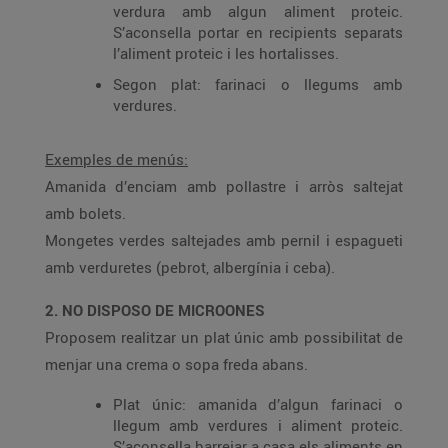
verdura amb algun aliment proteic.
S’aconsella portar en recipients separats
l’aliment proteic i les hortalisses.
Segon plat: farinaci o llegums amb
verdures.
Exemples de menús:
Amanida d’enciam amb pollastre i arròs saltejat
amb bolets.
Mongetes verdes saltejades amb pernil i espagueti
amb verduretes (pebrot, albergínia i ceba).
2. NO DISPOSO DE MICROONES
Proposem realitzar un plat únic amb possibilitat de
menjar una crema o sopa freda abans.
Plat únic: amanida d’algun farinaci o
llegum amb verdures i aliment proteic.
S’aconsella barrejar a casa els aliments en