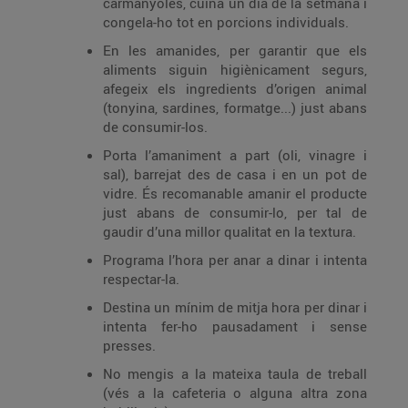
carmanyoles, cuina un dia de la setmana i
congela-ho tot en porcions individuals.
En les amanides, per garantir que els
aliments siguin higiènicament segurs,
afegeix els ingredients d’origen animal
(tonyina, sardines, formatge...) just abans
de consumir-los.
Porta l’amaniment a part (oli, vinagre i
sal), barrejat des de casa i en un pot de
vidre. És recomanable amanir el producte
just abans de consumir-lo, per tal de
gaudir d’una millor qualitat en la textura.
Programa l’hora per anar a dinar i intenta
respectar-la.
Destina un mínim de mitja hora per dinar i
intenta fer-ho pausadament i sense
presses.
No mengis a la mateixa taula de treball
(vés a la cafeteria o alguna altra zona