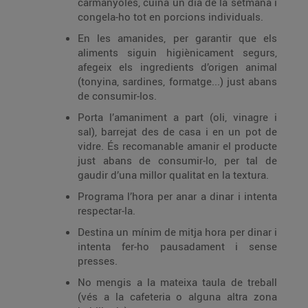
carmanyoles, cuina un dia de la setmana i
congela-ho tot en porcions individuals.
En les amanides, per garantir que els
aliments siguin higiènicament segurs,
afegeix els ingredients d’origen animal
(tonyina, sardines, formatge...) just abans
de consumir-los.
Porta l’amaniment a part (oli, vinagre i
sal), barrejat des de casa i en un pot de
vidre. És recomanable amanir el producte
just abans de consumir-lo, per tal de
gaudir d’una millor qualitat en la textura.
Programa l’hora per anar a dinar i intenta
respectar-la.
Destina un mínim de mitja hora per dinar i
intenta fer-ho pausadament i sense
presses.
No mengis a la mateixa taula de treball
(vés a la cafeteria o alguna altra zona