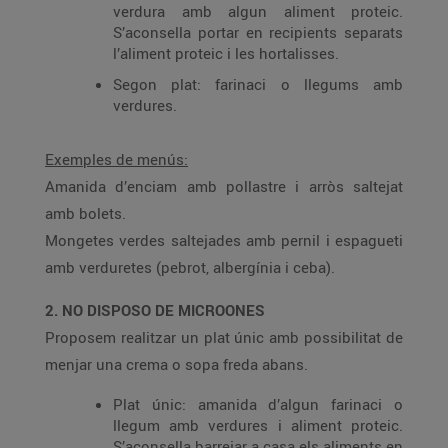
verdura amb algun aliment proteic.
S’aconsella portar en recipients separats
l’aliment proteic i les hortalisses.
Segon plat: farinaci o llegums amb
verdures.
Exemples de menús:
Amanida d’enciam amb pollastre i arròs saltejat
amb bolets.
Mongetes verdes saltejades amb pernil i espagueti
amb verduretes (pebrot, albergínia i ceba).
2. NO DISPOSO DE MICROONES
Proposem realitzar un plat únic amb possibilitat de
menjar una crema o sopa freda abans.
Plat únic: amanida d’algun farinaci o
llegum amb verdures i aliment proteic.
S’aconsella barrejar a casa els aliments en