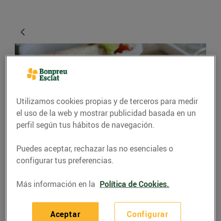
Utilizamos cookies propias y de terceros para medir
el uso de la web y mostrar publicidad basada en un
perfil según tus hábitos de navegación.
CONSEJOS Y HÁBITOS SALUDABLES
Puedes aceptar, rechazar las no esenciales o
configurar tus preferencias.
Et toca dinar fora de
casa?
Más información en la
Política de Cookies.
09/noviembre/2015
Aceptar
Configurar