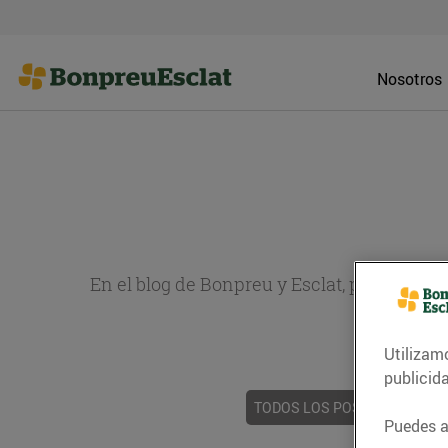
Nosotros
En el blog de Bonpreu y Esclat, puedes en
sobr
Utilizam
publicid
TODOS LOS POSTS
ACTUAL
Puedes ac