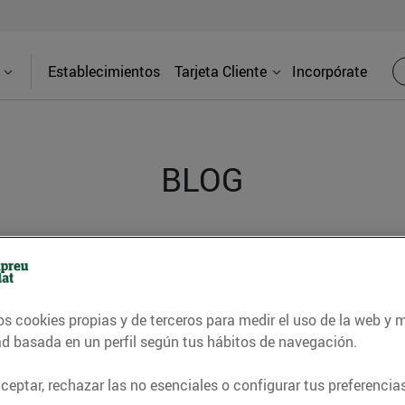
Establecimientos
Tarjeta Cliente
Incorpórate
BLOG
contrar recetas, consejos nutricionales, información 
e gastronomía de nuestro territorio y muchos otros t
os cookies propias y de terceros para medir el uso de la web y 
ad basada en un perfil según tus hábitos de navegación.
ITAT
CONSELLS I HÀBITS SALUDABLES
ENERGIA
GASTRONOMI
eptar, rechazar las no esenciales o configurar tus preferencias