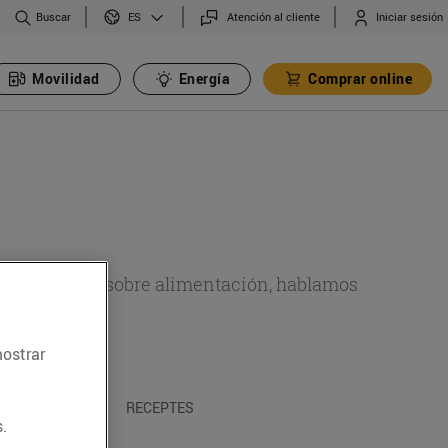
Buscar
Atención al cliente
Iniciar sesión
ES
Movilidad
Energía
Comprar online
de actualidad sobre alimentación, hablamos
emas.
mostrar
A I TRADICIONS
RECEPTES
.