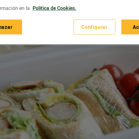
rmación en la
Política de Cookies.
hazar
Configurar
Ac