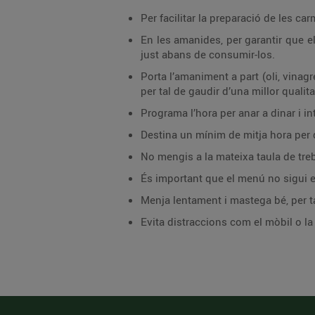
Per facilitar la preparació de les c
En les amanides, per garantir que el
just abans de consumir-los.
Porta l’amaniment a part (oli, vinag
per tal de gaudir d’una millor qualita
Programa l’hora per anar a dinar i in
Destina un mínim de mitja hora per 
No mengis a la mateixa taula de treba
És important que el menú no sigui e
Menja lentament i mastega bé, per tal
Evita distraccions com el mòbil o l