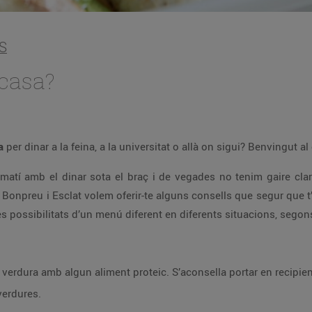
S
 casa?
la
per dinar a la feina, a la universitat o allà on sigui? Benvingut al
matí amb el dinar sota el braç i de vegades no tenim gaire cla
e Bonpreu i Esclat volem oferir-te alguns consells que segur que t’
possibilitats d’un menú diferent en diferents situacions, segon
verdura amb algun aliment proteic. S’aconsella portar en recipient
verdures.