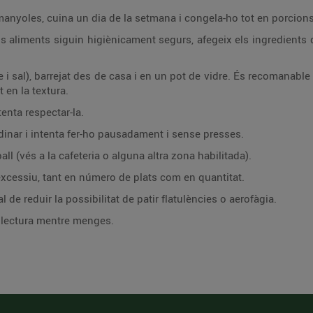
armanyoles, cuina un dia de la setmana i congela-ho tot en porcions
s aliments siguin higiènicament segurs, afegeix els ingredients d
re i sal), barrejat des de casa i en un pot de vidre. És recomanabl
t en la textura.
tenta respectar-la.
dinar i intenta fer-ho pausadament i sense presses.
ll (vés a la cafeteria o alguna altra zona habilitada).
xcessiu, tant en número de plats com en quantitat.
 de reduir la possibilitat de patir flatulències o aerofàgia.
a lectura mentre menges.