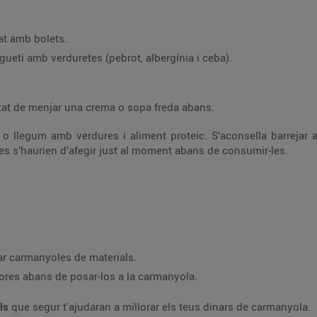
at amb bolets.
ueti amb verduretes (pebrot, albergínia i ceba).
itat de menjar una crema o sopa freda abans.
 o llegum amb verdures i aliment proteic. S’aconsella barrejar 
tes s’haurien d’afegir just al moment abans de consumir-les.
zar carmanyoles de materials.
hores abans de posar-los a la carmanyola.
lls
que segur t'ajudaran a millorar els teus dinars de carmanyola: