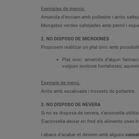
Exemples de menús:
Amanida d’enciam amb pollastre i arròs saltej
Mongetes verdes saltejades amb pernil i espag
2. NO DISPOSO DE MICROONES
Proposem realitzar un plat únic amb possibil
Plat únic: amanida d’algun farinaci
vulguin incloure hortalisses, aques
Exemple de menú:
Arròs amb escalivada i trossets de pollastre.
3. NO DISPOSO DE NEVERA
Si no es disposa de nevera, s’aconsella utilit
S’aconsella deixar en fred els aliments unes 
I abans d'acabar et deixem amb alguns
conse