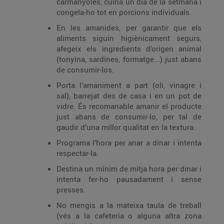
carmanyoles, cuina un dia de la setmana i
congela-ho tot en porcions individuals.
En les amanides, per garantir que els
aliments siguin higiènicament segurs,
afegeix els ingredients d’origen animal
(tonyina, sardines, formatge...) just abans
de consumir-los.
Porta l’amaniment a part (oli, vinagre i
sal), barrejat des de casa i en un pot de
vidre. És recomanable amanir el producte
just abans de consumir-lo, per tal de
gaudir d’una millor qualitat en la textura.
Programa l’hora per anar a dinar i intenta
respectar-la.
Destina un mínim de mitja hora per dinar i
intenta fer-ho pausadament i sense
presses.
No mengis a la mateixa taula de treball
(vés a la cafeteria o alguna altra zona