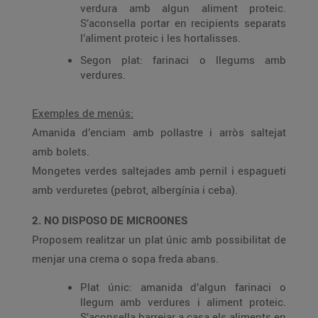
verdura amb algun aliment proteic.
S’aconsella portar en recipients separats
l’aliment proteic i les hortalisses.
Segon plat: farinaci o llegums amb
verdures.
Exemples de menús:
Amanida d’enciam amb pollastre i arròs saltejat
amb bolets.
Mongetes verdes saltejades amb pernil i espagueti
amb verduretes (pebrot, albergínia i ceba).
2. NO DISPOSO DE MICROONES
Proposem realitzar un plat únic amb possibilitat de
menjar una crema o sopa freda abans.
Plat únic: amanida d’algun farinaci o
llegum amb verdures i aliment proteic.
S’aconsella barrejar a casa els aliments en