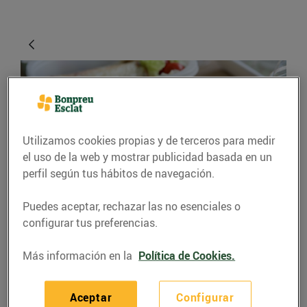
Utilizamos cookies propias y de terceros para medir
el uso de la web y mostrar publicidad basada en un
perfil según tus hábitos de navegación.
CONSEJOS Y HÁBITOS SALUDABLES
Puedes aceptar, rechazar las no esenciales o
configurar tus preferencias.
Et toca dinar fora de
casa?
Más información en la
Política de Cookies.
09/noviembre/2015
Aceptar
Configurar