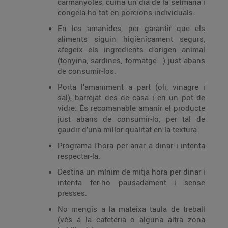
carmanyoles, cuina un dia de la setmana i
congela-ho tot en porcions individuals.
En les amanides, per garantir que els
aliments siguin higiènicament segurs,
afegeix els ingredients d’origen animal
(tonyina, sardines, formatge...) just abans
de consumir-los.
Porta l’amaniment a part (oli, vinagre i
sal), barrejat des de casa i en un pot de
vidre. És recomanable amanir el producte
just abans de consumir-lo, per tal de
gaudir d’una millor qualitat en la textura.
Programa l’hora per anar a dinar i intenta
respectar-la.
Destina un mínim de mitja hora per dinar i
intenta fer-ho pausadament i sense
presses.
No mengis a la mateixa taula de treball
(vés a la cafeteria o alguna altra zona