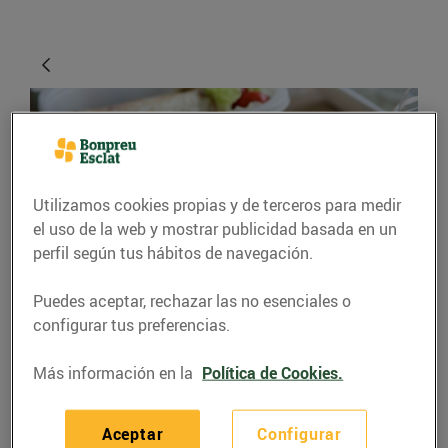
Utilizamos cookies propias y de terceros para medir
el uso de la web y mostrar publicidad basada en un
perfil según tus hábitos de navegación.
CONSEJOS Y HÁBITOS SALUDABLES
Puedes aceptar, rechazar las no esenciales o
configurar tus preferencias.
Et toca dinar fora de
casa?
Más información en la
Política de Cookies.
09/noviembre/2015
Aceptar
Configurar