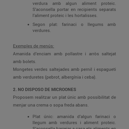
verdura amb algun aliment proteic.
S’aconsella portar en recipients separats
l’aliment proteic i les hortalisses.
Segon plat: farinaci o llegums amb
verdures.
Exemples de menús:
Amanida d’enciam amb pollastre i arròs saltejat
amb bolets.
Mongetes verdes saltejades amb pernil i espagueti
amb verduretes (pebrot, albergínia i ceba).
2. NO DISPOSO DE MICROONES
Proposem realitzar un plat únic amb possibilitat de
menjar una crema o sopa freda abans.
Plat únic: amanida d’algun farinaci o
llegum amb verdures i aliment proteic.
S’aconsella barrejar a casa els aliments en