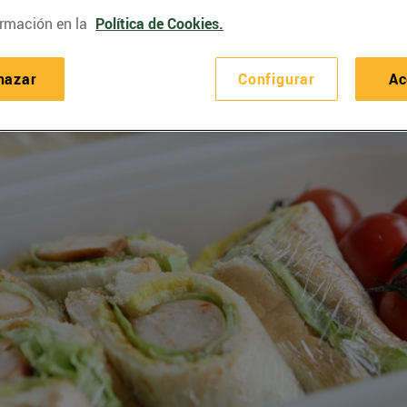
rmación en la
Política de Cookies.
hazar
Configurar
Ac