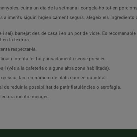
armanyoles, cuina un dia de la setmana i congela-ho tot en porcions
s aliments siguin higiènicament segurs, afegeix els ingredients d
re i sal), barrejat des de casa i en un pot de vidre. És recomanabl
t en la textura.
tenta respectar-la.
dinar i intenta fer-ho pausadament i sense presses.
ll (vés a la cafeteria o alguna altra zona habilitada).
xcessiu, tant en número de plats com en quantitat.
 de reduir la possibilitat de patir flatulències o aerofàgia.
a lectura mentre menges.