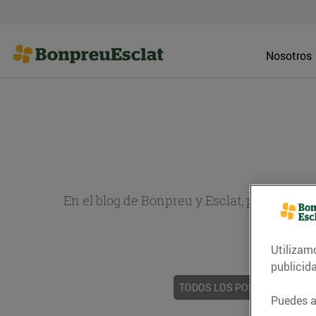
Nosotros
En el blog de Bonpreu y Esclat, puedes en
sobr
Utilizam
publicid
TODOS LOS POSTS
ACTUAL
Puedes ac