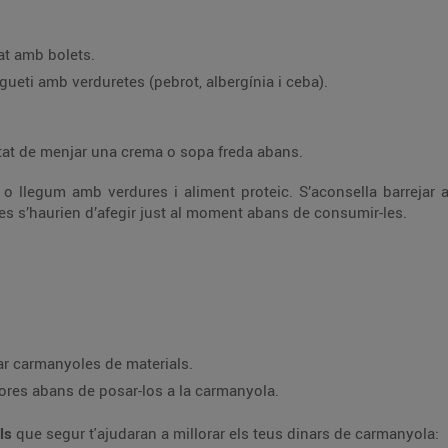
at amb bolets.
ueti amb verduretes (pebrot, albergínia i ceba).
itat de menjar una crema o sopa freda abans.
 o llegum amb verdures i aliment proteic. S’aconsella barrejar 
tes s’haurien d’afegir just al moment abans de consumir-les.
zar carmanyoles de materials.
hores abans de posar-los a la carmanyola.
lls
que segur t'ajudaran a millorar els teus dinars de carmanyola: