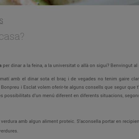
S
 casa?
la
per dinar a la feina, a la universitat o allà on sigui? Benvingut al
matí amb el dinar sota el braç i de vegades no tenim gaire cla
e Bonpreu i Esclat volem oferir-te alguns consells que segur que t’
possibilitats d’un menú diferent en diferents situacions, segon
verdura amb algun aliment proteic. S’aconsella portar en recipient
verdures.