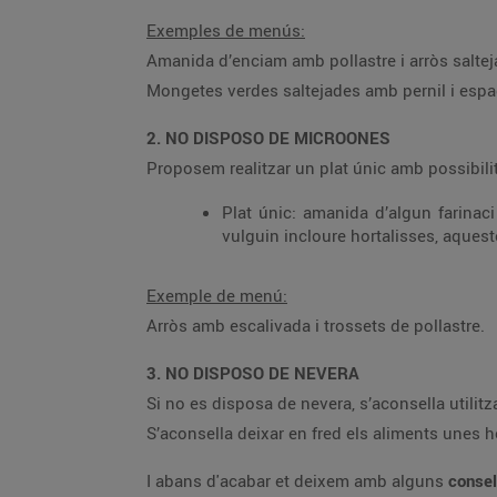
Exemples de menús:
Amanida d’enciam amb pollastre i arròs saltej
Mongetes verdes saltejades amb pernil i espag
2. NO DISPOSO DE MICROONES
Proposem realitzar un plat únic amb possibil
Plat únic: amanida d’algun farinaci
vulguin incloure hortalisses, aques
Exemple de menú:
Arròs amb escalivada i trossets de pollastre.
3. NO DISPOSO DE NEVERA
Si no es disposa de nevera, s’aconsella utilit
S’aconsella deixar en fred els aliments unes 
I abans d'acabar et deixem amb alguns
conse