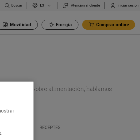
Buscar
Atención al cliente
Iniciar sesión
ES
Movilidad
Energía
Comprar online
de actualidad sobre alimentación, hablamos
emas.
mostrar
A I TRADICIONS
RECEPTES
.