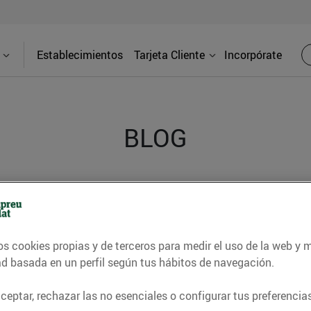
Establecimientos
Tarjeta Cliente
Incorpórate
BLOG
contrar recetas, consejos nutricionales, información 
e gastronomía de nuestro territorio y muchos otros t
os cookies propias y de terceros para medir el uso de la web y 
ad basada en un perfil según tus hábitos de navegación.
ITAT
CONSELLS I HÀBITS SALUDABLES
ENERGIA
GASTRONOMI
eptar, rechazar las no esenciales o configurar tus preferencias