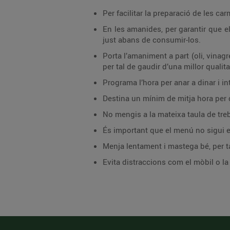
Per facilitar la preparació de les c
En les amanides, per garantir que el
just abans de consumir-los.
Porta l’amaniment a part (oli, vinag
per tal de gaudir d’una millor qualita
Programa l’hora per anar a dinar i in
Destina un mínim de mitja hora per 
No mengis a la mateixa taula de treba
És important que el menú no sigui e
Menja lentament i mastega bé, per tal
Evita distraccions com el mòbil o l