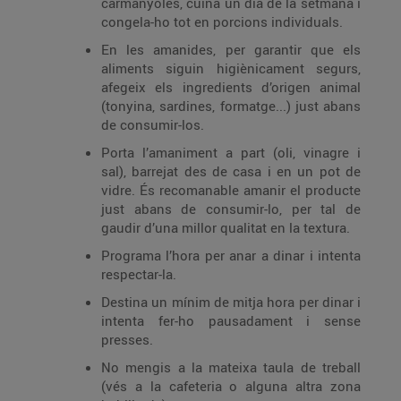
carmanyoles, cuina un dia de la setmana i
congela-ho tot en porcions individuals.
En les amanides, per garantir que els
aliments siguin higiènicament segurs,
afegeix els ingredients d’origen animal
(tonyina, sardines, formatge...) just abans
de consumir-los.
Porta l’amaniment a part (oli, vinagre i
sal), barrejat des de casa i en un pot de
vidre. És recomanable amanir el producte
just abans de consumir-lo, per tal de
gaudir d’una millor qualitat en la textura.
Programa l’hora per anar a dinar i intenta
respectar-la.
Destina un mínim de mitja hora per dinar i
intenta fer-ho pausadament i sense
presses.
No mengis a la mateixa taula de treball
(vés a la cafeteria o alguna altra zona