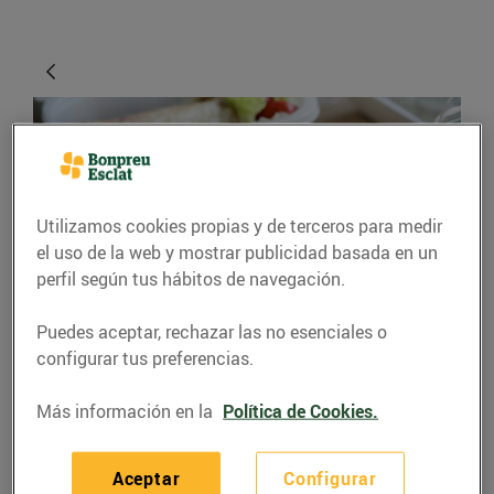
Utilizamos cookies propias y de terceros para medir
el uso de la web y mostrar publicidad basada en un
perfil según tus hábitos de navegación.
CONSEJOS Y HÁBITOS SALUDABLES
Puedes aceptar, rechazar las no esenciales o
configurar tus preferencias.
Et toca dinar fora de
casa?
Más información en la
Política de Cookies.
09/noviembre/2015
Aceptar
Configurar