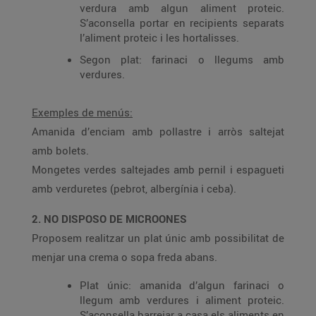
verdura amb algun aliment proteic.
S’aconsella portar en recipients separats
l’aliment proteic i les hortalisses.
Segon plat: farinaci o llegums amb
verdures.
Exemples de menús:
Amanida d’enciam amb pollastre i arròs saltejat
amb bolets.
Mongetes verdes saltejades amb pernil i espagueti
amb verduretes (pebrot, albergínia i ceba).
2. NO DISPOSO DE MICROONES
Proposem realitzar un plat únic amb possibilitat de
menjar una crema o sopa freda abans.
Plat únic: amanida d’algun farinaci o
llegum amb verdures i aliment proteic.
S’aconsella barrejar a casa els aliments en