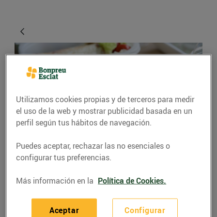
Utilizamos cookies propias y de terceros para medir
el uso de la web y mostrar publicidad basada en un
perfil según tus hábitos de navegación.
CONSEJOS Y HÁBITOS SALUDABLES
Puedes aceptar, rechazar las no esenciales o
configurar tus preferencias.
Et toca dinar fora de
casa?
Más información en la
Política de Cookies.
09/noviembre/2015
Aceptar
Configurar