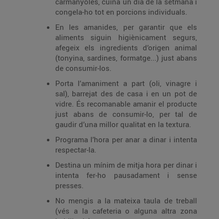
carmanyoles, cuina un dia de la setmana i
congela-ho tot en porcions individuals.
En les amanides, per garantir que els
aliments siguin higiènicament segurs,
afegeix els ingredients d’origen animal
(tonyina, sardines, formatge...) just abans
de consumir-los.
Porta l’amaniment a part (oli, vinagre i
sal), barrejat des de casa i en un pot de
vidre. És recomanable amanir el producte
just abans de consumir-lo, per tal de
gaudir d’una millor qualitat en la textura.
Programa l’hora per anar a dinar i intenta
respectar-la.
Destina un mínim de mitja hora per dinar i
intenta fer-ho pausadament i sense
presses.
No mengis a la mateixa taula de treball
(vés a la cafeteria o alguna altra zona