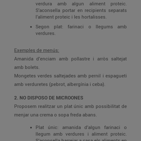
verdura amb algun aliment proteic.
S’aconsella portar en recipients separats
l’aliment proteic i les hortalisses.
Segon plat: farinaci o llegums amb
verdures.
Exemples de menús:
Amanida d’enciam amb pollastre i arròs saltejat
amb bolets.
Mongetes verdes saltejades amb pernil i espagueti
amb verduretes (pebrot, albergínia i ceba).
2. NO DISPOSO DE MICROONES
Proposem realitzar un plat únic amb possibilitat de
menjar una crema o sopa freda abans.
Plat únic: amanida d’algun farinaci o
llegum amb verdures i aliment proteic.
S’aconsella barrejar a casa els aliments en