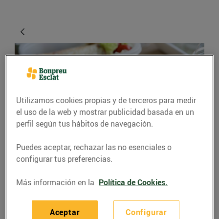
Utilizamos cookies propias y de terceros para medir
el uso de la web y mostrar publicidad basada en un
perfil según tus hábitos de navegación.
CONSEJOS Y HÁBITOS SALUDABLES
Puedes aceptar, rechazar las no esenciales o
configurar tus preferencias.
Et toca dinar fora de
casa?
Más información en la
Política de Cookies.
09/noviembre/2015
Aceptar
Configurar