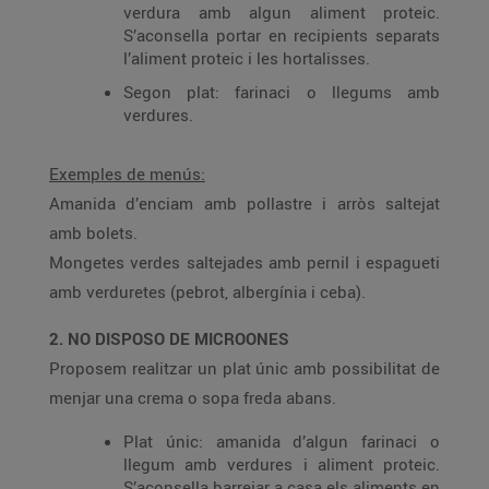
verdura amb algun aliment proteic.
S’aconsella portar en recipients separats
l’aliment proteic i les hortalisses.
Segon plat: farinaci o llegums amb
verdures.
Exemples de menús:
Amanida d’enciam amb pollastre i arròs saltejat
amb bolets.
Mongetes verdes saltejades amb pernil i espagueti
amb verduretes (pebrot, albergínia i ceba).
2. NO DISPOSO DE MICROONES
Proposem realitzar un plat únic amb possibilitat de
menjar una crema o sopa freda abans.
Plat únic: amanida d’algun farinaci o
llegum amb verdures i aliment proteic.
S’aconsella barrejar a casa els aliments en