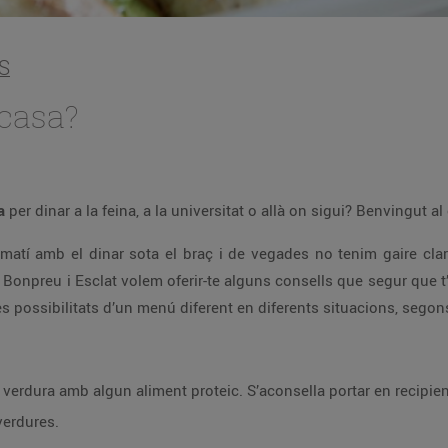
S
 casa?
la
per dinar a la feina, a la universitat o allà on sigui? Benvingut al
matí amb el dinar sota el braç i de vegades no tenim gaire cla
e Bonpreu i Esclat volem oferir-te alguns consells que segur que t’
possibilitats d’un menú diferent en diferents situacions, segon
verdura amb algun aliment proteic. S’aconsella portar en recipient
verdures.