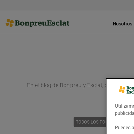
Nosotros
En el blog de Bonpreu y Esclat, puedes en
sobr
Utilizam
publicid
TODOS LOS POSTS
ACTUAL
Puedes ac