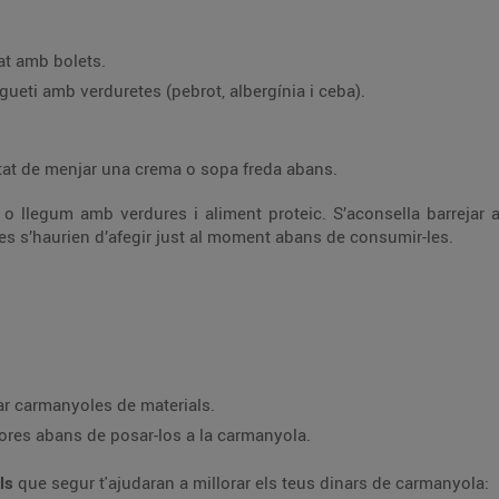
at amb bolets.
ueti amb verduretes (pebrot, albergínia i ceba).
itat de menjar una crema o sopa freda abans.
 o llegum amb verdures i aliment proteic. S’aconsella barrejar 
tes s’haurien d’afegir just al moment abans de consumir-les.
zar carmanyoles de materials.
hores abans de posar-los a la carmanyola.
lls
que segur t'ajudaran a millorar els teus dinars de carmanyola: