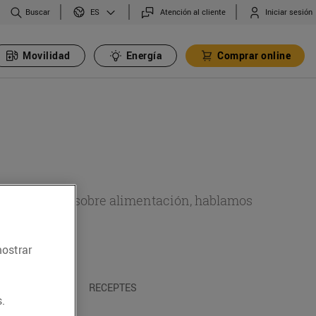
Buscar
Atención al cliente
Iniciar sesión
ES
Movilidad
Energía
Comprar online
de actualidad sobre alimentación, hablamos
emas.
mostrar
A I TRADICIONS
RECEPTES
.