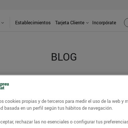
Establecimientos
Tarjeta Cliente
Incorpórate
BLOG
contrar recetas, consejos nutricionales, información 
e gastronomía de nuestro territorio y muchos otros t
os cookies propias y de terceros para medir el uso de la web y 
ad basada en un perfil según tus hábitos de navegación.
ITAT
CONSELLS I HÀBITS SALUDABLES
ENERGIA
GASTRONOMI
eptar, rechazar las no esenciales o configurar tus preferencias