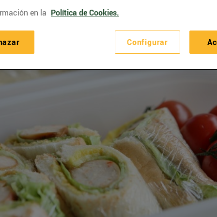
rmación en la
Política de Cookies.
hazar
Configurar
Ac