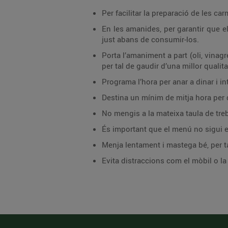
Per facilitar la preparació de les c
En les amanides, per garantir que el
just abans de consumir-los.
Porta l’amaniment a part (oli, vinag
per tal de gaudir d’una millor qualita
Programa l’hora per anar a dinar i in
Destina un mínim de mitja hora per 
No mengis a la mateixa taula de treba
És important que el menú no sigui e
Menja lentament i mastega bé, per tal
Evita distraccions com el mòbil o l