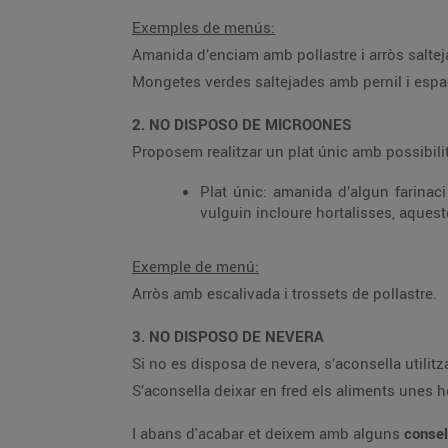
Exemples de menús:
Amanida d’enciam amb pollastre i arròs saltej
Mongetes verdes saltejades amb pernil i espag
2. NO DISPOSO DE MICROONES
Proposem realitzar un plat únic amb possibil
Plat únic: amanida d’algun farinaci
vulguin incloure hortalisses, aques
Exemple de menú:
Arròs amb escalivada i trossets de pollastre.
3. NO DISPOSO DE NEVERA
Si no es disposa de nevera, s’aconsella utilit
S’aconsella deixar en fred els aliments unes 
I abans d'acabar et deixem amb alguns
conse