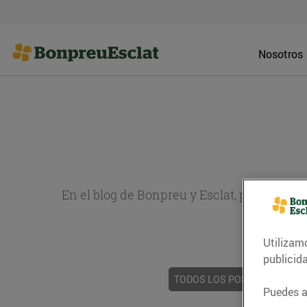
Nosotros
En el blog de Bonpreu y Esclat, puedes en
sobr
Utilizam
publicid
TODOS LOS POSTS
ACTUAL
Puedes ac