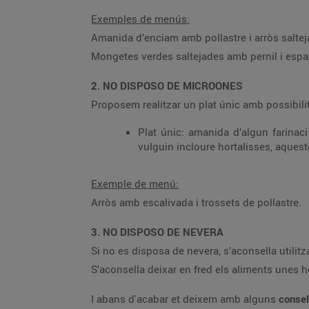
Exemples de menús:
Amanida d’enciam amb pollastre i arròs saltej
Mongetes verdes saltejades amb pernil i espag
2. NO DISPOSO DE MICROONES
Proposem realitzar un plat únic amb possibil
Plat únic: amanida d’algun farinaci
vulguin incloure hortalisses, aques
Exemple de menú:
Arròs amb escalivada i trossets de pollastre.
3. NO DISPOSO DE NEVERA
Si no es disposa de nevera, s’aconsella utilit
S’aconsella deixar en fred els aliments unes 
I abans d'acabar et deixem amb alguns
conse