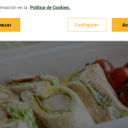
rmación en la
Política de Cookies.
hazar
Configurar
Ac