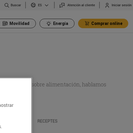
Buscar
Atención al cliente
Iniciar sesión
ES
Movilidad
Energía
Comprar online
de actualidad sobre alimentación, hablamos
emas.
mostrar
A I TRADICIONS
RECEPTES
.