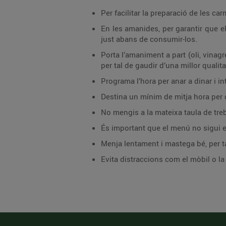
Per facilitar la preparació de les c
En les amanides, per garantir que el
just abans de consumir-los.
Porta l’amaniment a part (oli, vinag
per tal de gaudir d’una millor qualita
Programa l’hora per anar a dinar i in
Destina un mínim de mitja hora per 
No mengis a la mateixa taula de treba
És important que el menú no sigui e
Menja lentament i mastega bé, per tal
Evita distraccions com el mòbil o l