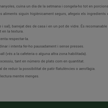
armanyoles, cuina un dia de la setmana i congela-ho tot en porcions
s aliments siguin higiènicament segurs, afegeix els ingredients d
re i sal), barrejat des de casa i en un pot de vidre. És recomanabl
t en la textura.
tenta respectar-la.
dinar i intenta fer-ho pausadament i sense presses.
ll (vés a la cafeteria o alguna altra zona habilitada).
xcessiu, tant en número de plats com en quantitat.
 de reduir la possibilitat de patir flatulències o aerofàgia.
a lectura mentre menges.