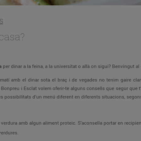
S
 casa?
la
per dinar a la feina, a la universitat o allà on sigui? Benvingut al
matí amb el dinar sota el braç i de vegades no tenim gaire cla
e Bonpreu i Esclat volem oferir-te alguns consells que segur que t’
possibilitats d’un menú diferent en diferents situacions, segon
verdura amb algun aliment proteic. S’aconsella portar en recipient
verdures.