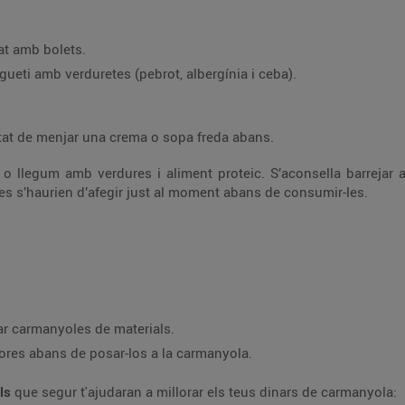
at amb bolets.
ueti amb verduretes (pebrot, albergínia i ceba).
itat de menjar una crema o sopa freda abans.
 o llegum amb verdures i aliment proteic. S’aconsella barrejar 
tes s’haurien d’afegir just al moment abans de consumir-les.
zar carmanyoles de materials.
hores abans de posar-los a la carmanyola.
lls
que segur t'ajudaran a millorar els teus dinars de carmanyola: