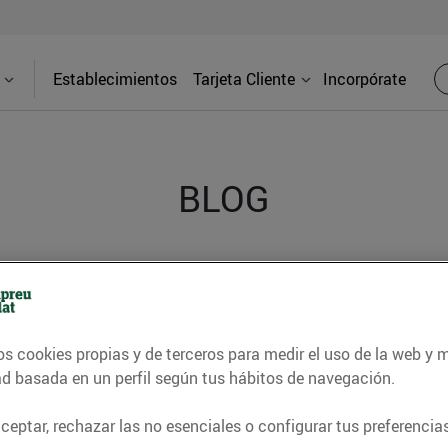
Establecimientos
Tarjeta Cliente
Incorpórate
BLOG
contrar recetas, consejos nutricionales, información 
e gastronomía de nuestro territorio y muchos otros t
os cookies propias y de terceros para medir el uso de la web y 
ad basada en un perfil según tus hábitos de navegación.
ITAT
CONSELLS I HÀBITS SALUDABLES
ENERGIA
GASTRONOMI
eptar, rechazar las no esenciales o configurar tus preferencias